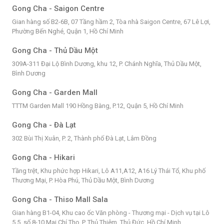
Gong Cha - Saigon Centre
Gian hàng số B2-6B, 07 Tầng hầm 2, Tòa nhà Saigon Centre, 67 Lê Lợi,
Phường Bến Nghé, Quận 1, Hồ Chí Minh
Gong Cha - Thủ Dầu Một
309A-311 Đại Lộ Bình Dương, khu 12, P. Chánh Nghĩa, Thủ Dầu Một,
Bình Dương
Gong Cha - Garden Mall
TTTM Garden Mall 190 Hồng Bàng, P.12, Quận 5, Hồ Chí Minh
Gong Cha - Đà Lạt
302 Bùi Thị Xuân, P. 2, Thành phố Đà Lạt, Lâm Đồng
Gong Cha - Hikari
Tầng trệt, Khu phức hợp Hikari, Lô A11,A12, A16 Lý Thái Tổ, Khu phố
Thương Mại, P. Hòa Phú, Thủ Dầu Một, Bình Dương
Gong Cha - Thiso Mall Sala
Gian hàng B1-04, Khu cao ốc Văn phòng - Thương mại - Dịch vụ tại Lô
5.5, số 8-10 Mai Chí Thọ, P. Thủ Thiêm, Thủ Đức, Hồ Chí Minh