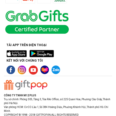
TẢI APP TRÊN ĐIỆN THOẠI
KẾT NỐI VỚI CHÚNG TÔI
CÔNG TY TNHH M12 PLUS
Trụ sở chính: Phòng 305, Tầng 3, Tòa Riki Office, số 225 Quan Hoa, Phường Cầu Giấy, Thành
phố Hà Nội.
Văn phòng HCM: CirCO Lầu 1, Số 384 Hoàng Diệu, Phường Khánh Hội, Thành phố Hồ Chí
Minh.
COPYRIGHT © 1998 - 2018 GIFTPOP.VN ALL RIGHTS RESERVED