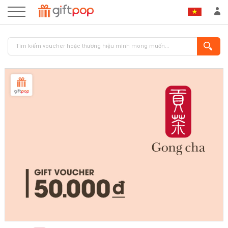
ĐĂNG NHẬP
ĐĂNG KÝ