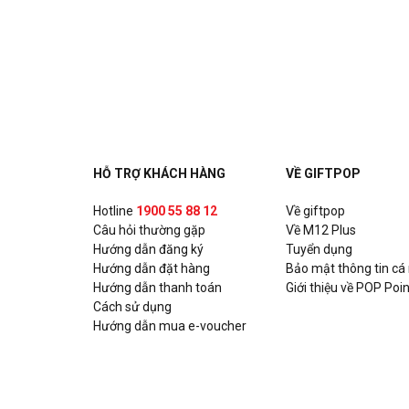
51A Trần Duy Hưng, P. Trung Hòa, Quận Cầu Giấy, H
HỖ TRỢ KHÁCH HÀNG
VỀ GIFTPOP
Hotline
1900 55 88 12
Về giftpop
Câu hỏi thường gặp
Về M12 Plus
Hướng dẫn đăng ký
Tuyển dụng
Hướng dẫn đặt hàng
Bảo mật thông tin cá
Hướng dẫn thanh toán
Giới thiệu về POP Poin
Cách sử dụng
Hướng dẫn mua e-voucher