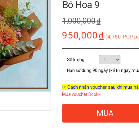
Bó Hoa 9
1,000,000
đ
950,000
đ
(4,750 POP
p
Số lượng
Hạn sử dụng
90 ngày (kể từ ngày mu
☞ Cách nhận voucher sau khi mua hà
Mua voucher Dookki
MUA