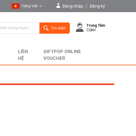
Đăng nhập
/
Đăng ký
Tiếng Việt
Tiếng Việt
Trung Tâm
English
Tìm kiếm
CSKH
LIÊN
GIFTPOP ONLINE
HỆ
VOUCHER