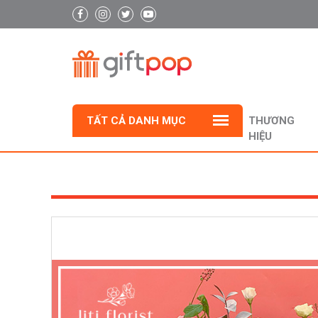
TẤT CẢ DANH MỤC
THƯƠNG
HIỆU