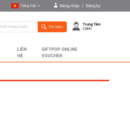
Đăng nhập
/
Đăng ký
Tiếng Việt
Tiếng Việt
Trung Tâm
English
Tìm kiếm
CSKH
LIÊN
GIFTPOP ONLINE
HỆ
VOUCHER