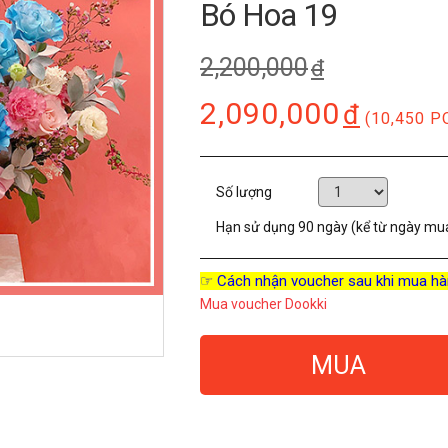
Bó Hoa 19
2,200,000
đ
2,090,000
đ
(10,450 P
Số lượng
Hạn sử dụng
90 ngày (kể từ ngày mu
☞ Cách nhận voucher sau khi mua hà
Mua voucher Dookki
MUA