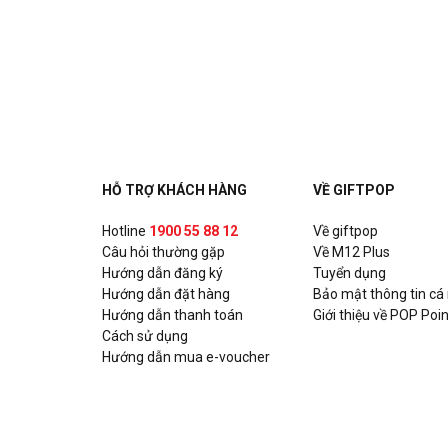
51A Trần Duy Hưng, P. Trung Hòa, Quận Cầu Giấy, H
HỖ TRỢ KHÁCH HÀNG
VỀ GIFTPOP
Hotline
1900 55 88 12
Về giftpop
Câu hỏi thường gặp
Về M12 Plus
Hướng dẫn đăng ký
Tuyển dụng
Hướng dẫn đặt hàng
Bảo mật thông tin cá
Hướng dẫn thanh toán
Giới thiệu về POP Poin
Cách sử dụng
Hướng dẫn mua e-voucher