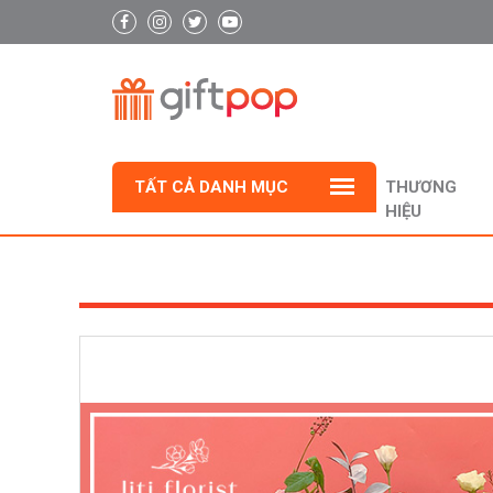
TẤT CẢ DANH MỤC
THƯƠNG
HIỆU