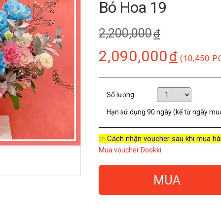
Bó Hoa 19
2,200,000
đ
2,090,000
đ
(10,450 P
Số lượng
Hạn sử dụng
90 ngày (kể từ ngày mu
☞ Cách nhận voucher sau khi mua hà
Mua voucher Dookki
MUA