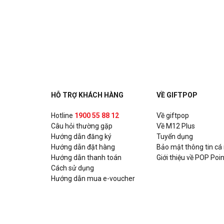
51A Trần Duy Hưng, P. Trung Hòa, Quận Cầu Giấy, H
HỖ TRỢ KHÁCH HÀNG
VỀ GIFTPOP
Hotline
1900 55 88 12
Về giftpop
Câu hỏi thường gặp
Về M12 Plus
Hướng dẫn đăng ký
Tuyển dụng
Hướng dẫn đặt hàng
Bảo mật thông tin cá
Hướng dẫn thanh toán
Giới thiệu về POP Poin
Cách sử dụng
Hướng dẫn mua e-voucher