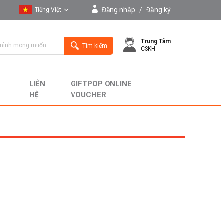
Đăng nhập
/
Đăng ký
Tiếng Việt
Tiếng Việt
Trung Tâm
English
Tìm kiếm
CSKH
LIÊN
GIFTPOP ONLINE
HỆ
VOUCHER