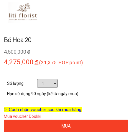
Bó Hoa 20
4,500,000
đ
4,275,000
đ
(21,375 POP
point)
Số lượng
Hạn sử dụng
90 ngày (kể từ ngày mua)
☞ Cách nhận voucher sau khi mua hàng.
Mua voucher Dookki
MUA