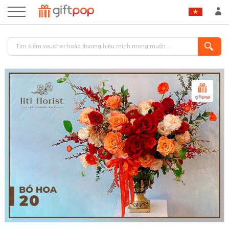
ĐĂNG NHẬP
ĐĂNG KÝ