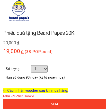
Phiếu quà tặng Beard Papas 20K
20,000
đ
19,000
đ
(38 POP
point)
Số lượng
Hạn sử dụng
90 ngày (kể từ ngày mua)
☞ Cách nhận voucher sau khi mua hàng.
Mua voucher Dookki
MUA