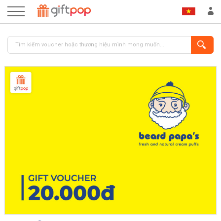
ĐĂNG NHẬP
ĐĂNG KÝ