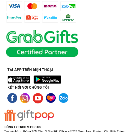
TẢI APP TRÊN ĐIỆN THOẠI
KẾT NỐI VỚI CHÚNG TÔI
CÔNG TY TNHH M12 PLUS
Trụ sở chính: Phòng 305, Tầng 3, Tòa Riki Office, số 225 Quan Hoa, Phường Cầu Giấy, Thành