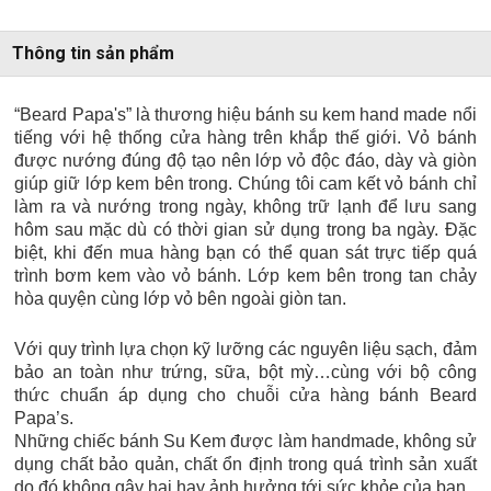
Thông tin sản phẩm
“Beard Papa's” là thương hiệu bánh su kem hand made nổi
tiếng với hệ thống cửa hàng trên khắp thế giới. Vỏ bánh
được nướng đúng độ tạo nên lớp vỏ độc đáo, dày và giòn
giúp giữ lớp kem bên trong. Chúng tôi cam kết vỏ bánh chỉ
làm ra và nướng trong ngày, không trữ lạnh để lưu sang
hôm sau mặc dù có thời gian sử dụng trong ba ngày. Đặc
biệt, khi đến mua hàng bạn có thể quan sát trực tiếp quá
trình bơm kem vào vỏ bánh. Lớp kem bên trong tan chảy
hòa quyện cùng lớp vỏ bên ngoài giòn tan.
Với quy trình lựa chọn kỹ lưỡng các nguyên liệu sạch, đảm
bảo an toàn như trứng, sữa, bột mỳ…cùng với bộ công
thức chuẩn áp dụng cho chuỗi cửa hàng bánh Beard
Papa’s.
Những chiếc bánh Su Kem được làm handmade, không sử
dụng chất bảo quản, chất ổn định trong quá trình sản xuất
do đó không gây hại hay ảnh hưởng tới sức khỏe của bạn.