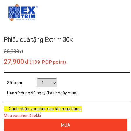
Phiếu quà tặng Extrim 30k
30,000
đ
27,900
đ
(139 POP
point)
Số lượng
Hạn sử dụng
90 ngày (kể từ ngày mua)
☞ Cách nhận voucher sau khi mua hàng.
Mua voucher Dookki
MUA