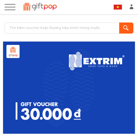
ĐĂNG NHẬP
ĐĂNG KÝ