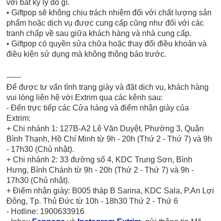
với bất kỳ lý do gì.
• Giftpop sẽ không chịu trách nhiệm đối với chất lượng sản
phẩm hoặc dịch vụ được cung cấp cũng như đối với các
tranh chấp về sau giữa khách hàng và nhà cung cấp.
• Giftpop có quyền sửa chữa hoặc thay đổi điều khoản và
điều kiện sử dụng mà không thông báo trước.
------
Để được tư vấn tình trạng giày và đặt dịch vụ, khách hàng
vui lòng liên hệ với Extrim qua các kênh sau:
- Đến trực tiếp các Cửa hàng và điểm nhận giày của
Extrim:
+ Chi nhánh 1: 127B-A2 Lê Văn Duyệt, Phường 3, Quận
Bình Thạnh, Hồ Chí Minh từ 9h - 20h (Thứ 2 - Thứ 7) và 9h
- 17h30 (Chủ nhật).
+ Chi nhánh 2: 33 đường số 4, KDC Trung Sơn, Bình
Hưng, Bình Chánh từ 9h - 20h (Thứ 2 - Thứ 7) và 9h -
17h30 (Chủ nhật).
+ Điểm nhận giày: B005 tháp B Sarina, KDC Sala, P.An Lợi
Đông, Tp. Thủ Đức từ 10h - 18h30 Thứ 2 - Thứ 6
- Hotline: 1900633916