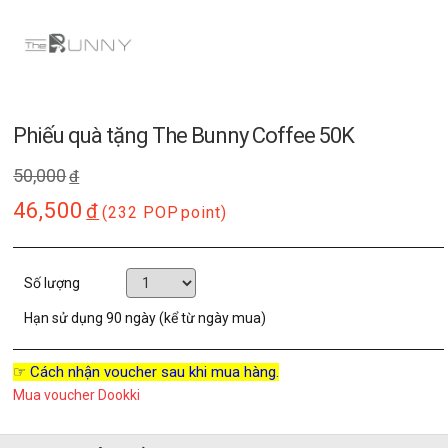
Phiếu quà tặng The Bunny Coffee 50K
50,000
đ
46,500
đ
(232 POP
point)
Số lượng
Hạn sử dụng
90 ngày (kể từ ngày mua)
☞ Cách nhận voucher sau khi mua hàng.
Mua voucher Dookki