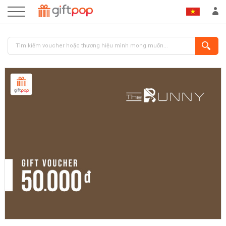
ĐĂNG NHẬP
ĐĂNG KÝ