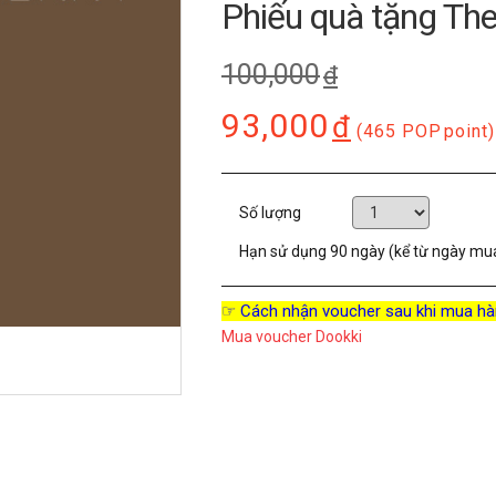
Phiếu quà tặng Th
100,000
đ
93,000
đ
(465 POP
point)
Số lượng
Hạn sử dụng
90 ngày (kể từ ngày mu
☞ Cách nhận voucher sau khi mua hà
Mua voucher Dookki