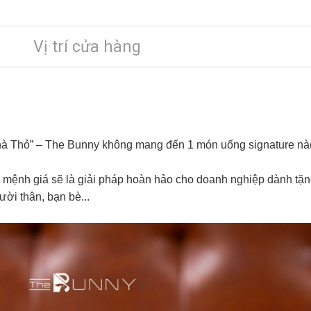
Vị trí cửa hàng
à Thỏ” – The Bunny không mang đến 1 món uống signature nào 
 mệnh giá sẽ là giải pháp hoàn hảo cho doanh nghiệp dành tặn
ười thân, bạn bè...