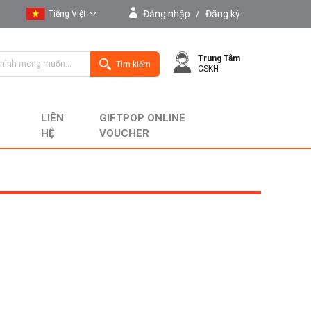
Đăng nhập
/
Đăng ký
Tiếng Việt
Tiếng Việt
Trung Tâm
English
Tìm kiếm
CSKH
LIÊN
GIFTPOP ONLINE
HỆ
VOUCHER