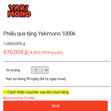
Phiếu quà tặng Yakimono 1000k
1,000,000
đ
970,000
đ
(4,850 POP
point)
Số lượng
Hạn sử dụng
90 ngày (kể từ ngày mua)
☞ Cách nhận voucher sau khi mua hàng.
Mua voucher Dookki
MUA