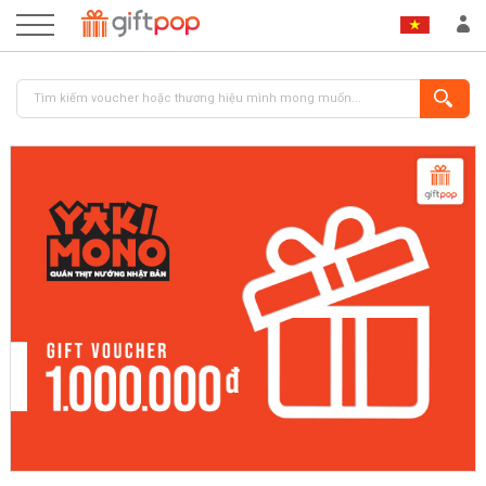
ĐĂNG NHẬP
ĐĂNG KÝ