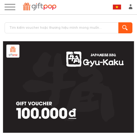
ĐĂNG NHẬP
ĐĂNG KÝ