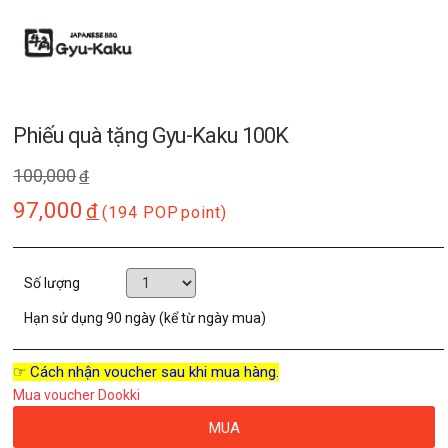
Phiếu quà tặng Gyu-Kaku 100K
100,000
đ
97,000
đ
(194 POP
point)
Số lượng
Hạn sử dụng
90 ngày (kể từ ngày mua)
☞ Cách nhận voucher sau khi mua hàng.
Mua voucher Dookki
MUA