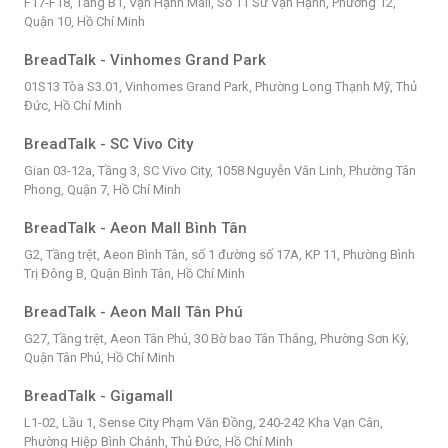
F17-F18, Tầng B1, Vạn Hạnh Mall, Số 11 Sư Vạn Hạnh, Phường 12,
Quận 10, Hồ Chí Minh
BreadTalk - Vinhomes Grand Park
01S13 Tòa S3.01, Vinhomes Grand Park, Phường Long Thạnh Mỹ, Thủ
Đức, Hồ Chí Minh
BreadTalk - SC Vivo City
Gian 03-12a, Tầng 3, SC Vivo City, 1058 Nguyễn Văn Linh, Phường Tân
Phong, Quận 7, Hồ Chí Minh
BreadTalk - Aeon Mall Bình Tân
G2, Tầng trệt, Aeon Bình Tân, số 1 đường số 17A, KP 11, Phường Bình
Trị Đông B, Quận Bình Tân, Hồ Chí Minh
BreadTalk - Aeon Mall Tân Phú
G27, Tầng trệt, Aeon Tân Phú, 30 Bờ bao Tân Thắng, Phường Sơn Kỳ,
Quận Tân Phú, Hồ Chí Minh
BreadTalk - Gigamall
L1-02, Lầu 1, Sense City Phạm Văn Đồng, 240-242 Kha Vạn Cân,
Phường Hiệp Bình Chánh, Thủ Đức, Hồ Chí Minh