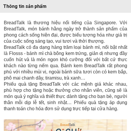
Thông tin sản phẩm
BreadTalk là thương hiệu nổi tiếng của Singapore. Với
BreadTalk, món bánh hằng ngày trở thành sản phẩm của
phong cách sống hiện đại, được biểu tượng hóa như giá trị
của cuộc sống sáng tạo, vui tươi và thời thượng.
BreadTalk có đa dạng hàng trăm loại bánh mì, nổi bật nhất
là Flosss - bánh mì chà bông kem trứng, giản dị nhưng đầy
cuốn hút và là món ngon khó cưỡng đối với bất cứ thực
khách nào từng nếm qua. Bánh kem BreadTalk rất phong
phú với nhiều mùi vị, ngoài bánh sữa tươi còn có kem bắp,
phô mai chanh dây, tiramisu, trà xanh…
Phiếu quà tặng BreadTalk với các mệnh giá khác nhau,
phù hợp cho tặng hoặc thưởng cho nhân viên, cũng sẽ là
món quà ý nghĩa và thiết thực dành tặng cho bạn bè, người
thân mỗi dịp lễ tết, sinh nhật… Phiếu quà tặng áp dụng
thanh toán cho hóa đơn sử dụng trực tiếp tại cửa hàng.