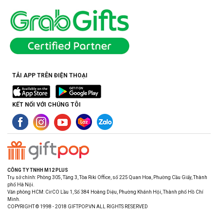
TẢI APP TRÊN ĐIỆN THOẠI
KẾT NỐI VỚI CHÚNG TÔI
CÔNG TY TNHH M12 PLUS
Trụ sở chính: Phòng 305, Tầng 3, Tòa Riki Office, số 225 Quan Hoa, Phường Cầu Giấy, Thành
phố Hà Nội.
Văn phòng HCM: CirCO Lầu 1, Số 384 Hoàng Diệu, Phường Khánh Hội, Thành phố Hồ Chí
Minh.
COPYRIGHT © 1998 - 2018 GIFTPOP.VN ALL RIGHTS RESERVED