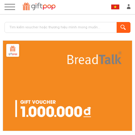
ĐĂNG NHẬP
ĐĂNG KÝ