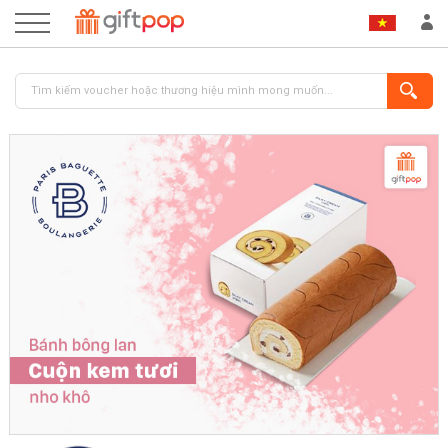
ĐĂNG NHẬP
ĐĂNG KÝ