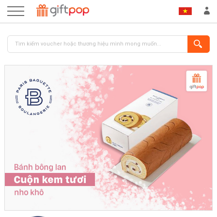
ĐĂNG NHẬP
ĐĂNG KÝ