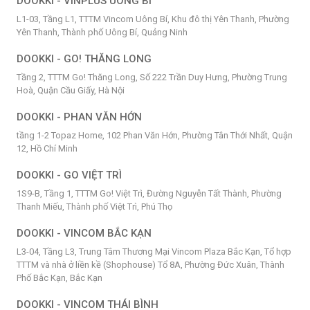
DOOKKI - VINPLUS UÔNG BÍ
L1-03, Tầng L1, TTTM Vincom Uông Bí, Khu đô thị Yên Thanh, Phường
Yên Thanh, Thành phố Uông Bí, Quảng Ninh
DOOKKI - GO! THĂNG LONG
Tầng 2, TTTM Go! Thăng Long, Số 222 Trần Duy Hưng, Phường Trung
Hoà, Quận Cầu Giấy, Hà Nội
DOOKKI - PHAN VĂN HỚN
tầng 1-2 Topaz Home, 102 Phan Văn Hớn, Phường Tân Thới Nhất, Quận
12, Hồ Chí Minh
DOOKKI - GO VIỆT TRÌ
1S9-B, Tầng 1, TTTM Go! Việt Trì, Đường Nguyễn Tất Thành, Phường
Thanh Miếu, Thành phố Việt Trì, Phú Thọ
DOOKKI - VINCOM BẮC KẠN
L3-04, Tầng L3, Trung Tâm Thương Mại Vincom Plaza Bắc Kạn, Tổ hợp
TTTM và nhà ở liền kề (Shophouse) Tổ 8A, Phường Đức Xuân, Thành
Phố Bắc Kạn, Bắc Kạn
DOOKKI - VINCOM THÁI BÌNH