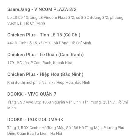
SsamJang - VINCOM PLAZA 3/2
Lô L3-09-10, tầng L3 Vincom Plaza 3/2, số 3-3C đường 3/2, phường
Vườn Lài, Hồ Chí Minh
Chicken Plus - Tỉnh Lộ 15 (Củ Chi)
442 Đ. Tỉnh Lộ 15, xã Phú Hoà Đông, Hồ Chí Minh
Chicken Plus - Lê Duẩn (Cam Ranh)
179 Lê Duẩn, P Cam Ranh, Khánh Hòa
Chicken Plus - Hiệp Hòa (Bắc Ninh)
Khu đô thị mới phía Nam, xã Hiệp Hoà, Bắc Ninh
DOOKKI - VIVO QUẬN 7
Tầng 5 SC Vivo City, 1058 Nguyễn Văn Linh, Tân Phong, Quận 7, Hồ Chí
Minh
DOOKKI - ROX GOLDMARK
Tầng 1, ROX Center Hồ Tùng Mậu, Số 136 Hồ Tùng Mậu, Phường Phú
Diễn, Quận Bắc Từ Liêm, Hà Nội