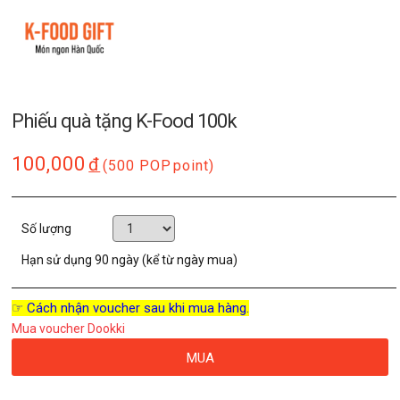
Phiếu quà tặng K-Food 100k
100,000
đ
(500 POP
point)
Số lượng
Hạn sử dụng
90 ngày (kể từ ngày mua)
☞ Cách nhận voucher sau khi mua hàng.
Mua voucher Dookki
MUA