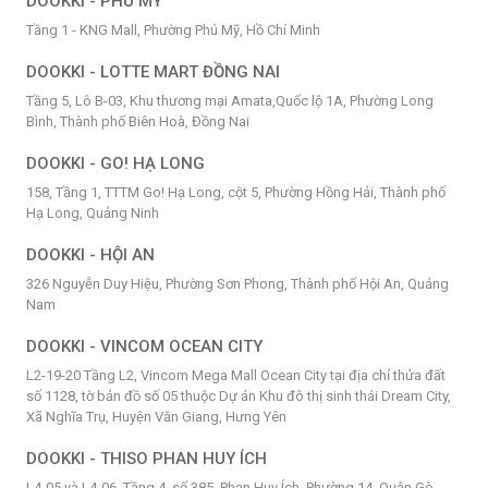
DOOKKI - PHÚ MỸ
Tầng 1 - KNG Mall, Phường Phú Mỹ, Hồ Chí Minh
DOOKKI - LOTTE MART ĐỒNG NAI
Tầng 5, Lô B-03, Khu thương mại Amata,Quốc lộ 1A, Phường Long
Bình, Thành phố Biên Hoà, Đồng Nai
DOOKKI - GO! HẠ LONG
158, Tầng 1, TTTM Go! Hạ Long, cột 5, Phường Hồng Hải, Thành phố
Hạ Long, Quảng Ninh
DOOKKI - HỘI AN
326 Nguyễn Duy Hiệu, Phường Sơn Phong, Thành phố Hội An, Quảng
Nam
DOOKKI - VINCOM OCEAN CITY
L2-19-20 Tầng L2, Vincom Mega Mall Ocean City tại địa chỉ thửa đất
số 1128, tờ bản đồ số 05 thuộc Dự án Khu đô thị sinh thái Dream City,
Xã Nghĩa Trụ, Huyện Văn Giang, Hưng Yên
DOOKKI - THISO PHAN HUY ÍCH
L4-05 và L4-06, Tầng 4, số 385, Phan Huy Ích, Phường 14, Quận Gò