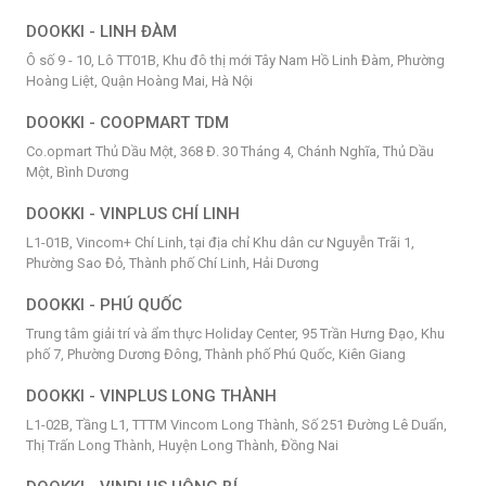
DOOKKI - LINH ĐÀM
Ô số 9 - 10, Lô TT01B, Khu đô thị mới Tây Nam Hồ Linh Đàm, Phường
Hoàng Liệt, Quận Hoàng Mai, Hà Nội
DOOKKI - COOPMART TDM
Co.opmart Thủ Dầu Một, 368 Đ. 30 Tháng 4, Chánh Nghĩa, Thủ Dầu
Một, Bình Dương
DOOKKI - VINPLUS CHÍ LINH
L1-01B, Vincom+ Chí Linh, tại địa chỉ Khu dân cư Nguyễn Trãi 1,
Phường Sao Đỏ, Thành phố Chí Linh, Hải Dương
DOOKKI - PHÚ QUỐC
Trung tâm giải trí và ẩm thực Holiday Center, 95 Trần Hưng Đạo, Khu
phố 7, Phường Dương Đông, Thành phố Phú Quốc, Kiên Giang
DOOKKI - VINPLUS LONG THÀNH
L1-02B, Tầng L1, TTTM Vincom Long Thành, Số 251 Đường Lê Duẩn,
Thị Trấn Long Thành, Huyện Long Thành, Đồng Nai