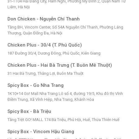
31-TT04 Hải Đăng City, Hàm Nghi, Phường Mỹ Đình 2, Quận Nam Từ
Liêm, Hà Nội
Don Chicken - Nguyễn Chí Thanh
Tầng BH, Vincom Center, Số 54A Nguyễn Chí Thanh, Phường Láng
Thượng, Quận Đống Đa, Hà Nội
Chicken Plus - 30/4 (T. Phú Quốc)
187 Đường 30/4, Dương Đông, Phú Quốc, Kiên Giang
Chicken Plus - Hai Bà Trưng (T. Buôn Mê Thuột)
31 Hai Bà Trưng, Thắng Lợi, Buôn Ma Thuột
Spicy Box - Go Nha Trang
1K10+14 Go! Mall Nha Trang Lô số 4, đường 19/5, Khu đô thị Vĩnh
Điềm Trung, Xã Vĩnh Hiệp, Nha Trang, Khánh Hòa
Spicy Box - Bà Triệu
Tầng Trệt GO! MALL 174 Bà Triệu, Phú Hội, Huế, Thừa Thiên Huế
Spicy Box - Vincom Hậu Giang