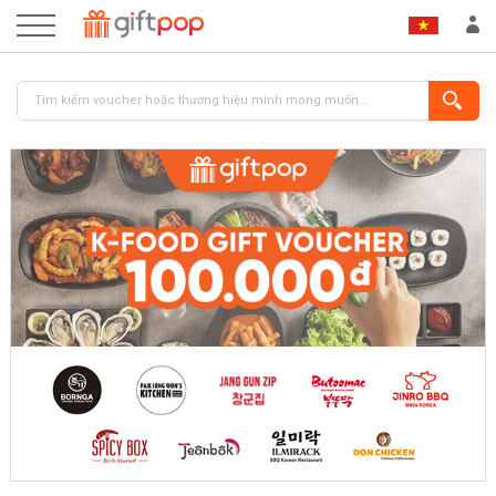
ĐĂNG NHẬP
ĐĂNG KÝ