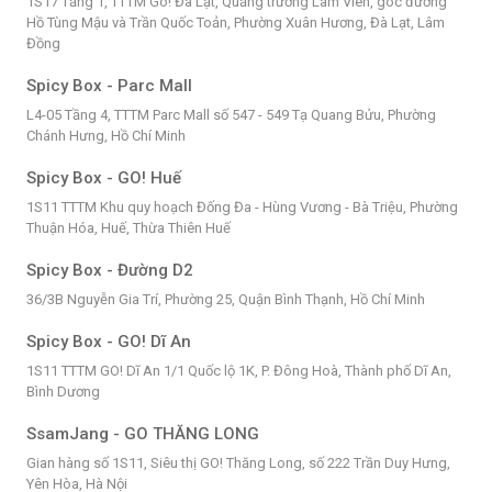
1S17 Tầng 1, TTTM Go! Đà Lạt, Quảng trường Lâm Viên, góc đường
Hồ Tùng Mậu và Trần Quốc Toản, Phường Xuân Hương, Đà Lạt, Lâm
Đồng
Spicy Box - Parc Mall
L4-05 Tầng 4, TTTM Parc Mall số 547 - 549 Tạ Quang Bửu, Phường
Chánh Hưng, Hồ Chí Minh
Spicy Box - GO! Huế
1S11 TTTM Khu quy hoạch Đống Đa - Hùng Vương - Bà Triệu, Phường
Thuận Hóa, Huế, Thừa Thiên Huế
Spicy Box - Đường D2
36/3B Nguyễn Gia Trí, Phường 25, Quận Bình Thạnh, Hồ Chí Minh
Spicy Box - GO! Dĩ An
1S11 TTTM GO! Dĩ An 1/1 Quốc lộ 1K, P. Đông Hoà, Thành phố Dĩ An,
Bình Dương
SsamJang - GO THĂNG LONG
Gian hàng số 1S11, Siêu thị GO! Thăng Long, số 222 Trần Duy Hưng,
Yên Hòa, Hà Nội