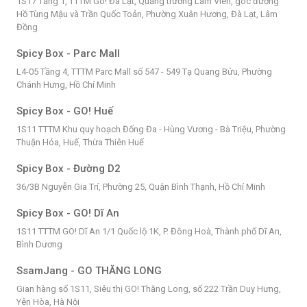
1S17 Tầng 1, TTTM Go! Đà Lạt, Quảng trường Lâm Viên, góc đường
Hồ Tùng Mậu và Trần Quốc Toản, Phường Xuân Hương, Đà Lạt, Lâm
Đồng
Spicy Box - Parc Mall
L4-05 Tầng 4, TTTM Parc Mall số 547 - 549 Tạ Quang Bửu, Phường
Chánh Hưng, Hồ Chí Minh
Spicy Box - GO! Huế
1S11 TTTM Khu quy hoạch Đống Đa - Hùng Vương - Bà Triệu, Phường
Thuận Hóa, Huế, Thừa Thiên Huế
Spicy Box - Đường D2
36/3B Nguyễn Gia Trí, Phường 25, Quận Bình Thạnh, Hồ Chí Minh
Spicy Box - GO! Dĩ An
1S11 TTTM GO! Dĩ An 1/1 Quốc lộ 1K, P. Đông Hoà, Thành phố Dĩ An,
Bình Dương
SsamJang - GO THĂNG LONG
Gian hàng số 1S11, Siêu thị GO! Thăng Long, số 222 Trần Duy Hưng,
Yên Hòa, Hà Nội