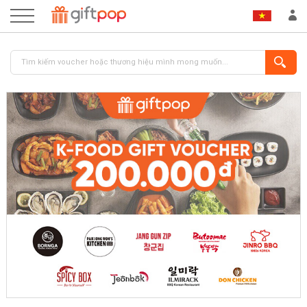
ĐĂNG NHẬP
ĐĂNG KÝ