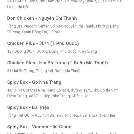
31-TT04 Hải Đăng City, Hàm Nghi, Phường Mỹ Đình 2, Quận Nam Từ
Liêm, Hà Nội
Don Chicken - Nguyễn Chí Thanh
Tầng BH, Vincom Center, Số 54A Nguyễn Chí Thanh, Phường Láng
Thượng, Quận Đống Đa, Hà Nội
Chicken Plus - 30/4 (T. Phú Quốc)
187 Đường 30/4, Dương Đông, Phú Quốc, Kiên Giang
Chicken Plus - Hai Bà Trưng (T. Buôn Mê Thuột)
31 Hai Bà Trưng, Thắng Lợi, Buôn Ma Thuột
Spicy Box - Go Nha Trang
1K10+14 Go! Mall Nha Trang Lô số 4, đường 19/5, Khu đô thị Vĩnh
Điềm Trung, Xã Vĩnh Hiệp, Nha Trang, Khánh Hòa
Spicy Box - Bà Triệu
Tầng Trệt GO! MALL 174 Bà Triệu, Phú Hội, Huế, Thừa Thiên Huế
Spicy Box - Vincom Hậu Giang