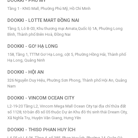
DOOKKI - PHÚ MỸ
Tầng 1 - KNG Mall, Phường Phú Mỹ, Hồ Chí Minh
DOOKKI - LOTTE MART ĐỒNG NAI
Tầng 5, Lô B-03, Khu thương mại Amata,Quốc lộ 1A, Phường Long
Bình, Thành phố Biên Hoà, Đồng Nai
DOOKKI - GO! HẠ LONG
158, Tầng 1, TTTM Go! Hạ Long, cột 5, Phường Hồng Hải, Thành phố
Hạ Long, Quảng Ninh
DOOKKI - HỘI AN
326 Nguyễn Duy Hiệu, Phường Sơn Phong, Thành phố Hội An, Quảng
Nam
DOOKKI - VINCOM OCEAN CITY
L2-19-20 Tầng L2, Vincom Mega Mall Ocean City tại địa chỉ thửa đất
số 1128, tờ bản đồ số 05 thuộc Dự án Khu đô thị sinh thái Dream City,
Xã Nghĩa Trụ, Huyện Văn Giang, Hưng Yên
DOOKKI - THISO PHAN HUY ÍCH
L4-05 và L4-06, Tầng 4, số 385, Phan Huy Ích, Phường 14, Quận Gò