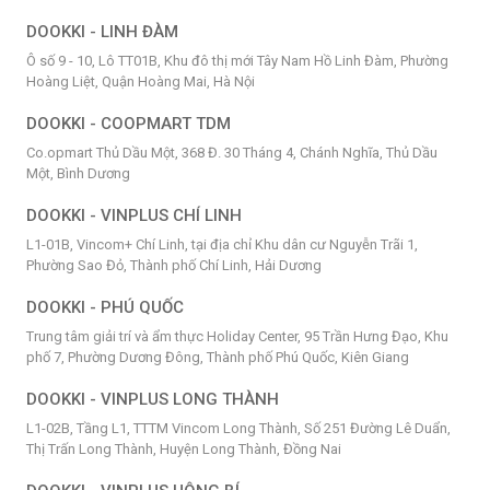
DOOKKI - LINH ĐÀM
Ô số 9 - 10, Lô TT01B, Khu đô thị mới Tây Nam Hồ Linh Đàm, Phường
Hoàng Liệt, Quận Hoàng Mai, Hà Nội
DOOKKI - COOPMART TDM
Co.opmart Thủ Dầu Một, 368 Đ. 30 Tháng 4, Chánh Nghĩa, Thủ Dầu
Một, Bình Dương
DOOKKI - VINPLUS CHÍ LINH
L1-01B, Vincom+ Chí Linh, tại địa chỉ Khu dân cư Nguyễn Trãi 1,
Phường Sao Đỏ, Thành phố Chí Linh, Hải Dương
DOOKKI - PHÚ QUỐC
Trung tâm giải trí và ẩm thực Holiday Center, 95 Trần Hưng Đạo, Khu
phố 7, Phường Dương Đông, Thành phố Phú Quốc, Kiên Giang
DOOKKI - VINPLUS LONG THÀNH
L1-02B, Tầng L1, TTTM Vincom Long Thành, Số 251 Đường Lê Duẩn,
Thị Trấn Long Thành, Huyện Long Thành, Đồng Nai