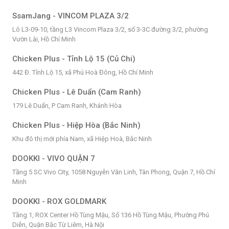
SsamJang - VINCOM PLAZA 3/2
Lô L3-09-10, tầng L3 Vincom Plaza 3/2, số 3-3C đường 3/2, phường
Vườn Lài, Hồ Chí Minh
Chicken Plus - Tỉnh Lộ 15 (Củ Chi)
442 Đ. Tỉnh Lộ 15, xã Phú Hoà Đông, Hồ Chí Minh
Chicken Plus - Lê Duẩn (Cam Ranh)
179 Lê Duẩn, P Cam Ranh, Khánh Hòa
Chicken Plus - Hiệp Hòa (Bắc Ninh)
Khu đô thị mới phía Nam, xã Hiệp Hoà, Bắc Ninh
DOOKKI - VIVO QUẬN 7
Tầng 5 SC Vivo City, 1058 Nguyễn Văn Linh, Tân Phong, Quận 7, Hồ Chí
Minh
DOOKKI - ROX GOLDMARK
Tầng 1, ROX Center Hồ Tùng Mậu, Số 136 Hồ Tùng Mậu, Phường Phú
Diễn, Quận Bắc Từ Liêm, Hà Nội