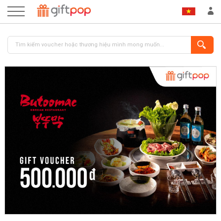
ĐĂNG NHẬP
ĐĂNG KÝ