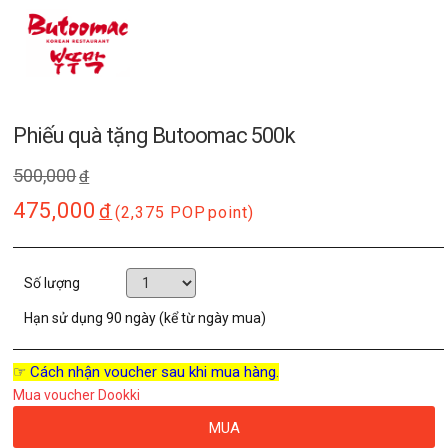
Phiếu quà tặng Butoomac 500k
500,000
đ
475,000
đ
(2,375 POP
point)
Số lượng
Hạn sử dụng
90 ngày (kể từ ngày mua)
☞ Cách nhận voucher sau khi mua hàng.
Mua voucher Dookki
MUA