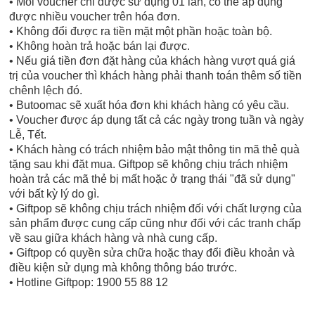
• Mỗi voucher chỉ được sử dụng 01 lần, có thể áp dụng
được nhiều voucher trên hóa đơn.
• Không đổi được ra tiền mặt một phần hoặc toàn bộ.
• Không hoàn trả hoặc bán lại được.
• Nếu giá tiền đơn đặt hàng của khách hàng vượt quá giá
trị của voucher thì khách hàng phải thanh toán thêm số tiền
chênh lệch đó.
• Butoomac sẽ xuất hóa đơn khi khách hàng có yêu cầu.
• Voucher được áp dụng tất cả các ngày trong tuần và ngày
Lễ, Tết.
• Khách hàng có trách nhiệm bảo mật thông tin mã thẻ quà
tặng sau khi đặt mua. Giftpop sẽ không chịu trách nhiệm
hoàn trả các mã thẻ bị mất hoặc ở trạng thái "đã sử dụng"
với bất kỳ lý do gì.
• Giftpop sẽ không chịu trách nhiệm đối với chất lượng của
sản phẩm được cung cấp cũng như đối với các tranh chấp
về sau giữa khách hàng và nhà cung cấp.
• Giftpop có quyền sửa chữa hoặc thay đổi điều khoản và
điều kiện sử dụng mà không thông báo trước.
• Hotline Giftpop: 1900 55 88 12