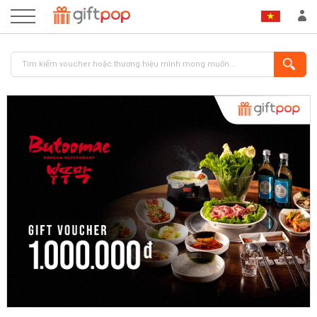
ĐĂNG NHẬP
ĐĂNG KÝ