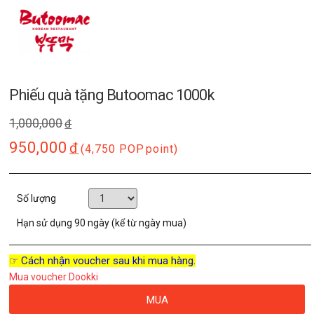
Phiếu quà tặng Butoomac 1000k
1,000,000
đ
950,000
đ
(4,750 POP
point)
Số lượng
Hạn sử dụng
90 ngày (kể từ ngày mua)
☞ Cách nhận voucher sau khi mua hàng.
Mua voucher Dookki
MUA