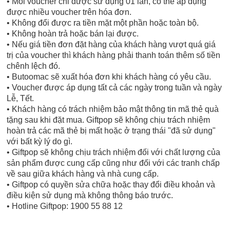
• Mỗi voucher chỉ được sử dụng 01 lần, có thể áp dụng
được nhiều voucher trên hóa đơn.
• Không đổi được ra tiền mặt một phần hoặc toàn bộ.
• Không hoàn trả hoặc bán lại được.
• Nếu giá tiền đơn đặt hàng của khách hàng vượt quá giá
trị của voucher thì khách hàng phải thanh toán thêm số tiền
chênh lệch đó.
• Butoomac sẽ xuất hóa đơn khi khách hàng có yêu cầu.
• Voucher được áp dụng tất cả các ngày trong tuần và ngày
Lễ, Tết.
• Khách hàng có trách nhiệm bảo mật thông tin mã thẻ quà
tặng sau khi đặt mua. Giftpop sẽ không chịu trách nhiệm
hoàn trả các mã thẻ bị mất hoặc ở trạng thái "đã sử dụng"
với bất kỳ lý do gì.
• Giftpop sẽ không chịu trách nhiệm đối với chất lượng của
sản phẩm được cung cấp cũng như đối với các tranh chấp
về sau giữa khách hàng và nhà cung cấp.
• Giftpop có quyền sửa chữa hoặc thay đổi điều khoản và
điều kiện sử dụng mà không thông báo trước.
• Hotline Giftpop: 1900 55 88 12