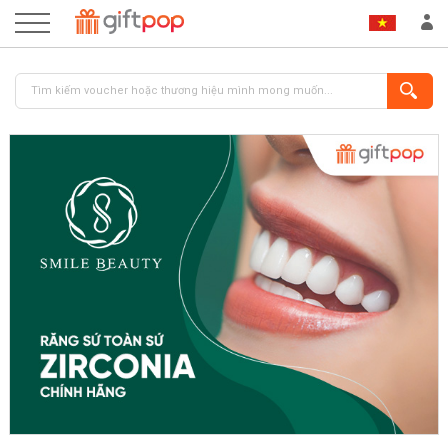
ĐĂNG NHẬP
ĐĂNG KÝ