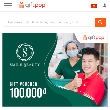
ĐĂNG NHẬP
ĐĂNG KÝ