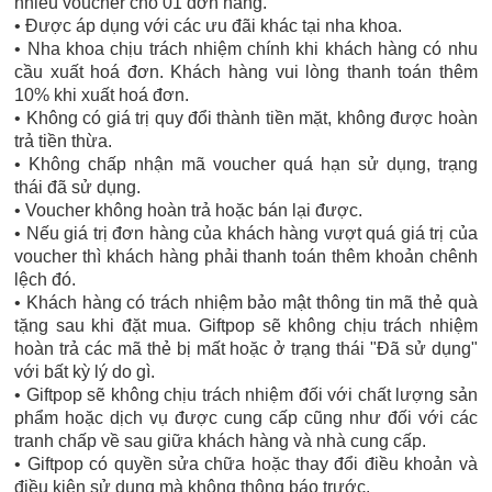
nhiều voucher cho 01 đơn hàng.
• Được áp dụng với các ưu đãi khác tại nha khoa.
​• Nha khoa chịu trách nhiệm chính khi khách hàng có nhu
cầu xuất hoá đơn. Khách hàng vui lòng thanh toán thêm
10% khi xuất hoá đơn.
​• Không có giá trị quy đổi thành tiền mặt, không được hoàn
trả tiền thừa.
​• Không chấp nhận mã voucher quá hạn sử dụng, trạng
thái đã sử dụng.
​• Voucher không hoàn trả hoặc bán lại được.
​• Nếu giá trị đơn hàng của khách hàng vượt quá giá trị của
voucher thì khách hàng phải thanh toán thêm khoản chênh
lệch đó.
​• Khách hàng có trách nhiệm bảo mật thông tin mã thẻ quà
tặng sau khi đặt mua. Giftpop sẽ không chịu trách nhiệm
hoàn trả các mã thẻ bị mất hoặc ở trạng thái "Đã sử dụng"
với bất kỳ lý do gì.
​• Giftpop sẽ không chịu trách nhiệm đối với chất lượng sản
phẩm hoặc dịch vụ được cung cấp cũng như đối với các
tranh chấp về sau giữa khách hàng và nhà cung cấp.
​• Giftpop có quyền sửa chữa hoặc thay đổi điều khoản và
điều kiện sử dụng mà không thông báo trước.