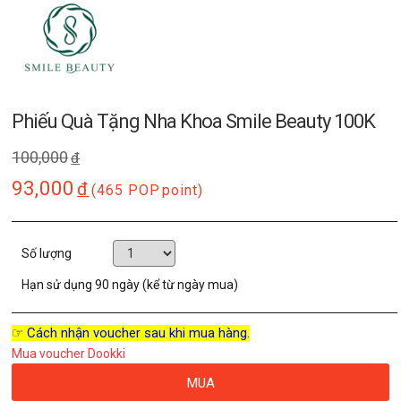
Phiếu Quà Tặng Nha Khoa Smile Beauty 100K
100,000
đ
93,000
đ
(465 POP
point)
Số lượng
Hạn sử dụng
90 ngày (kể từ ngày mua)
☞ Cách nhận voucher sau khi mua hàng.
Mua voucher Dookki
MUA