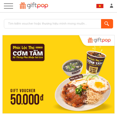
ĐĂNG NHẬP
ĐĂNG KÝ