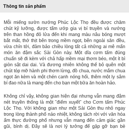
Thông tin sản phẩm
Mỗi miếng sườn nướng Phúc Lộc Thọ đều được chăm
chút kỹ lưỡng, được tẩm ướp gia vị bí truyền và nướng
trên than hồng đỏ lửa đến khi mang màu nâu bóng mượt
bắt mắt, thớ thịt bên trong mềm ngọt, bên ngoài săn đều,
vừa chín tới, đảm bảo chiều lòng tất cả những ai mê mẩn
món ăn đậm sắc Sài Gòn này. Một dĩa cơm tấm đúng
chuẩn sẽ đi kèm với chả hấp mềm mại thơm béo, một ít bì
giòn sật dai dai. Và đương nhiên không thể bỏ quên một
chút tóp mỡ hành phi thơm lừng, đồ chua, nước mắm chua
ngọt ăn kèm và một chén canh nóng hổi, thêm một ly sâm
bí đao nữa là mang đến cho bạn một bữa ăn hoàn hảo.
Không chỉ vậy, không gian hiện đại nhưng vẫn mang đậm
nét truyền thống là một "điểm xuyết" cho Cơm tấm Phúc
Lộc Thọ. Với không gian như một Sài Gòn thu nhỏ ngay
trong lòng thành phố náo nhiệt, không tách rời với văn hóa
ẩm thực đường phố nhưng vẫn mang đến cảm giác gần
gũi, bình dị. Đây sẽ là nơi lý tưởng để gặp gỡ bạn bè