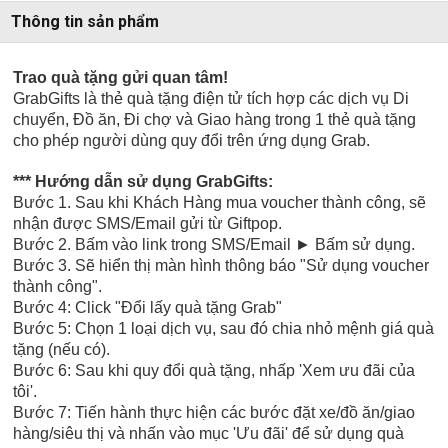
Thông tin sản phẩm
Trao quà tặng gửi quan tâm!
GrabGifts là thẻ quà tặng điện tử tích hợp các dịch vụ Di
chuyển, Đồ ăn, Đi chợ và Giao hàng trong 1 thẻ quà tặng
cho phép người dùng quy đổi trên ứng dụng Grab.
*** Hướng dẫn sử dụng
GrabGifts:
Bước
1. Sau khi Khách Hàng mua voucher thành công, sẽ
nhận được SMS/Email gửi từ Giftpop.
Bước
2. Bấm vào link trong SMS/Email
►
Bấm sử dụng.
Bước
3. Sẽ hiển thị màn hình thông báo "Sử dụng voucher
thành công".
Bước 4: Click "Đổi lấy quà tặng Grab"
Bước 5:
Chọn 1 loại dịch vụ, sau đó chia nhỏ mệnh giá quà
tặng (nếu có).
Bước 6:
Sau khi quy đổi quà tặng, nhấp 'Xem ưu đãi của
tôi'.
Bước 7:
Tiến hành thực hiện các bước
đặt xe/đồ ăn/giao
hàng/siêu thị
và nhấn vào mục 'Ưu đãi' để sử dụng quà