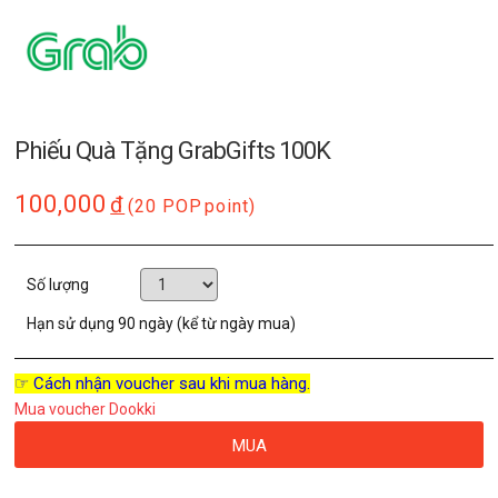
Phiếu Quà Tặng GrabGifts 100K
100,000
đ
(20 POP
point)
Số lượng
Hạn sử dụng
90 ngày (kể từ ngày mua)
☞ Cách nhận voucher sau khi mua hàng.
Mua voucher Dookki
MUA