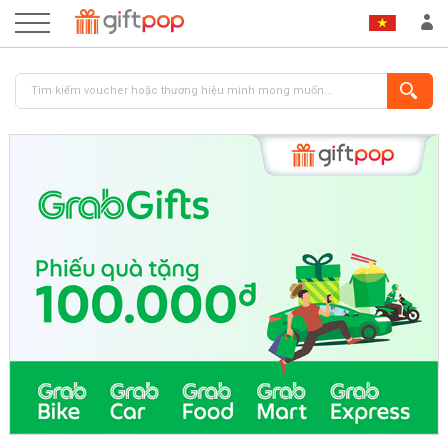
ĐĂNG NHẬP
ĐĂNG KÝ