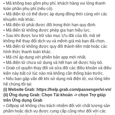
• Mã không bao gồm phụ phí, khách hàng vui lòng thanh
toán phần phụ phí (nếu có).
• Mã điện tử có thể được áp dụng đồng thời cùng với các
khuyến mãi khác.
• Mã điện tử phải được đổi trong thời hạn quy định.
• Mã điện tử không được phép gia hạn hiệu lực.
• Sau khi được lưu trữ vào mục Ưu đãi của tôi, mã sẽ
không thể thay đổi dịch vụ và mệnh giá mà bạn đã chọn.
• Mã điện tử không được quy đổi thành tiền mặt hoặc các
hình thức thanh toán khác.
• Mã chỉ áp dụng với phiên bản app mới nhất.
• Mã điện tử chưa sử dụng và hết hạn sẽ được hủy bỏ.
• Grab có quyền thay đổi và sửa đổi các điều khoản và điều
kiện này bất cứ lúc nào mà không cần thông báo trước.
• Nếu bạn gặp vấn đề khi sử dụng mã điện tử, vui lòng liên
hệ chúng tôi tại:
(i) Website Grab: https://help.grab.com/passenger/vi-vn/
(ii) Ứng dụng Grab: Chọn Tài khoản -> chọn Trợ giúp
trên Ứng dụng Grab
• Giftpop sẽ không chịu trách nhiệm đối với chất lượng sản
phẩm hoặc dịch vụ được cung cấp cũng như đối với các