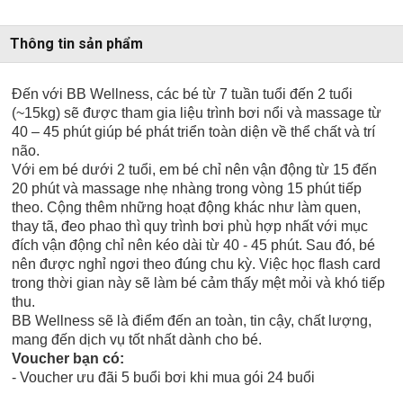
Thông tin sản phẩm
Đến với BB Wellness, các bé từ 7 tuần tuổi đến 2 tuổi
(~15kg) sẽ được tham gia liệu trình bơi nổi và massage từ
40 – 45 phút giúp bé phát triển toàn diện về thể chất và trí
não.
Với em bé dưới 2 tuổi, em bé chỉ nên vận động từ 15 đến
20 phút và massage nhẹ nhàng trong vòng 15 phút tiếp
theo. Cộng thêm những hoạt động khác như làm quen,
thay tã, đeo phao thì quy trình bơi phù hợp nhất với mục
đích vận động chỉ nên kéo dài từ 40 - 45 phút. Sau đó, bé
nên được nghỉ ngơi theo đúng chu kỳ. Việc học flash card
trong thời gian này sẽ làm bé cảm thấy mệt mỏi và khó tiếp
thu.
BB Wellness sẽ là điểm đến an toàn, tin cậy, chất lượng,
mang đến dịch vụ tốt nhất dành cho bé.
Voucher bạn có:
- Voucher ưu đãi 5 buổi bơi khi mua gói 24 buổi