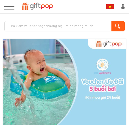
ĐĂNG NHẬP
ĐĂNG KÝ