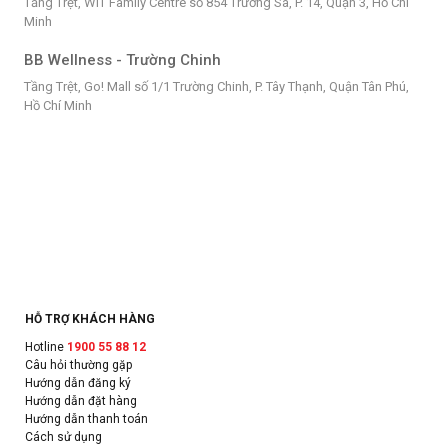
Tầng Trệt, WiT Family Centre số 854 Trường Sa, P. 14, Quận 3, Hồ Chí
Minh
BB Wellness - Trường Chinh
Tầng Trệt, Go! Mall số 1/1 Trường Chinh, P. Tây Thạnh, Quận Tân Phú,
Hồ Chí Minh
HỖ TRỢ KHÁCH HÀNG
Hotline
1900 55 88 12
Câu hỏi thường gặp
Hướng dẫn đăng ký
Hướng dẫn đặt hàng
Hướng dẫn thanh toán
Cách sử dụng