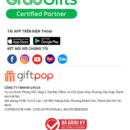
TẢI APP TRÊN ĐIỆN THOẠI
KẾT NỐI VỚI CHÚNG TÔI
CÔNG TY TNHH M12 PLUS
Trụ sở chính: Phòng 305, Tầng 3, Tòa Riki Office, số 225 Quan Hoa, Phường Cầu Giấy, Thành
phố Hà Nội.
Văn phòng HCM: CirCO Lầu 1, Số 384 Hoàng Diệu, Phường Khánh Hội, Thành phố Hồ Chí
Minh.
COPYRIGHT © 1998 - 2018 GIFTPOP.VN ALL RIGHTS RESERVED