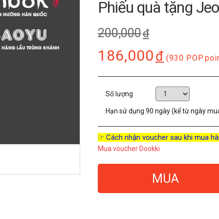
Phiếu quà tặng Je
200,000
đ
186,000
đ
(930 POP
poi
Số lượng
Hạn sử dụng
90 ngày (kể từ ngày mu
☞ Cách nhận voucher sau khi mua hà
Mua voucher Dookki
MUA