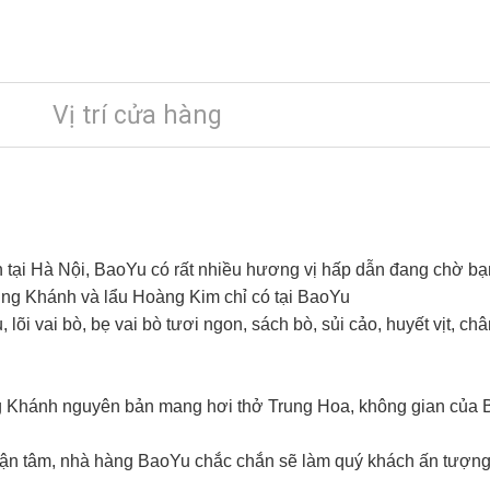
Vị trí cửa hàng
n tại Hà Nội, BaoYu có rất nhiều hương vị hấp dẫn đang chờ b
Trùng Khánh và lẩu Hoàng Kim chỉ có tại BaoYu
õi vai bò, bẹ vai bò tươi ngon, sách bò, sủi cảo, huyết vịt, chân 
 Khánh nguyên bản mang hơi thở Trung Hoa, không gian của B
ận tâm, nhà hàng BaoYu chắc chắn sẽ làm quý khách ấn tượng 