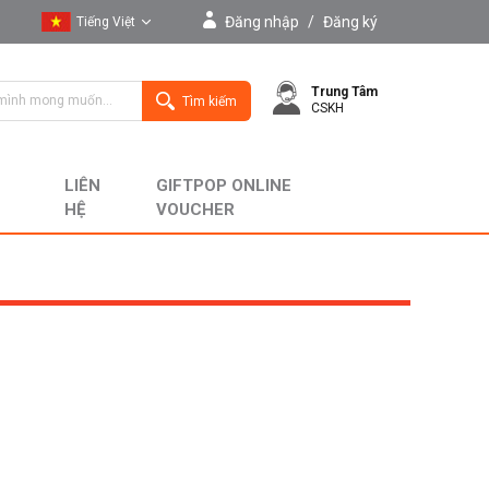
Đăng nhập
/
Đăng ký
Tiếng Việt
Tiếng Việt
Trung Tâm
English
Tìm kiếm
CSKH
LIÊN
GIFTPOP ONLINE
HỆ
VOUCHER