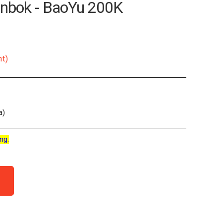
onbok - BaoYu 200K
nt)
a)
ng.