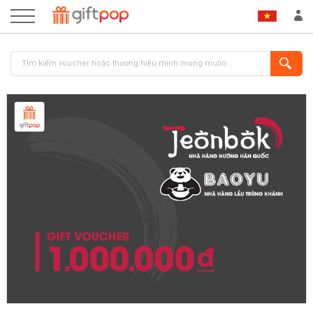
ĐĂNG NHẬP
ĐĂNG KÝ