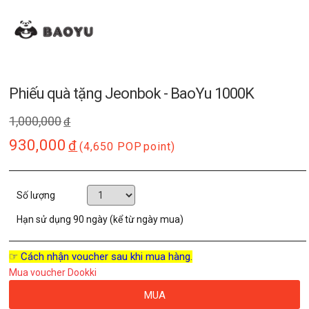
Phiếu quà tặng Jeonbok - BaoYu 1000K
1,000,000
đ
930,000
đ
(4,650 POP
point)
Số lượng
Hạn sử dụng
90 ngày (kể từ ngày mua)
☞ Cách nhận voucher sau khi mua hàng.
Mua voucher Dookki
MUA