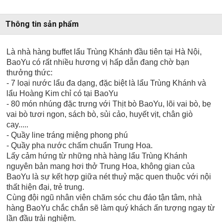
Thông tin sản phẩm
Là nhà hàng buffet lẩu Trùng Khánh đầu tiên tại Hà Nội,
BaoYu có rất nhiều hương vị hấp dẫn đang chờ bạn
thưởng thức:
- 7 loại nước lẩu đa dạng, đặc biệt là lẩu Trùng Khánh và
lẩu Hoàng Kim chỉ có tại BaoYu
- 80 món nhúng đặc trưng với Thịt bò BaoYu, lõi vai bò, bẹ
vai bò tươi ngon, sách bò, sủi cảo, huyết vịt, chân giò
cay.....
- Quầy line tráng miệng phong phú
- Quầy pha nước chấm chuẩn Trung Hoa.
Lấy cảm hứng từ những nhà hàng lẩu Trùng Khánh
nguyên bản mang hơi thở Trung Hoa, không gian của
BaoYu là sự kết hợp giữa nét thuỷ mặc quen thuộc với nội
thất hiện đại, trẻ trung.
Cùng đội ngũ nhân viên chăm sóc chu đáo tận tâm, nhà
hàng BaoYu chắc chắn sẽ làm quý khách ấn tượng ngay từ
lần đầu trải nghiệm.