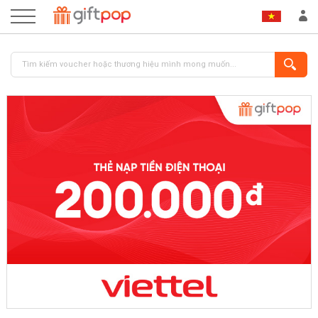
ĐĂNG NHẬP
ĐĂNG KÝ