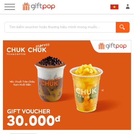
ĐĂNG NHẬP
ĐĂNG KÝ