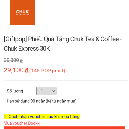
[Giftpop] Phiếu Quà Tặng Chuk Tea & Coffee -
Chuk Express 30K
30,000
đ
29,100
đ
(145 POP
point)
Số lượng
Hạn sử dụng
90 ngày (kể từ ngày mua)
☞ Cách nhận voucher sau khi mua hàng.
Mua voucher Dookki