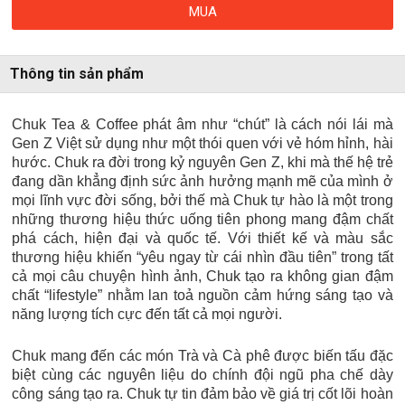
MUA
Thông tin sản phẩm
Chuk Tea & Coffee phát âm như “chút” là cách nói lái mà
Gen Z Việt sử dụng như một thói quen với vẻ hóm hỉnh, hài
hước. Chuk ra đời trong kỷ nguyên Gen Z, khi mà thế hệ trẻ
đang dần khẳng định sức ảnh hưởng mạnh mẽ của mình ở
mọi lĩnh vực đời sống, bởi thế mà Chuk tự hào là một trong
những thương hiệu thức uống tiên phong mang đậm chất
phá cách, hiện đại và quốc tế. Với thiết kế và màu sắc
thương hiệu khiến “yêu ngay từ cái nhìn đầu tiên” trong tất
cả mọi câu chuyện hình ảnh, Chuk tạo ra không gian đậm
chất “lifestyle” nhằm lan toả nguồn cảm hứng sáng tạo và
năng lượng tích cực đến tất cả mọi người.
Chuk mang đến các món Trà và Cà phê được biến tấu đặc
biệt cùng các nguyên liệu do chính đội ngũ pha chế dày
công sáng tạo ra. Chuk tự tin đảm bảo về giá trị cốt lõi hoàn