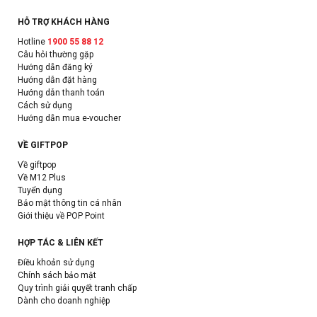
HỖ TRỢ KHÁCH HÀNG
Hotline
1900 55 88 12
Câu hỏi thường gặp
Hướng dẫn đăng ký
Hướng dẫn đặt hàng
Hướng dẫn thanh toán
Cách sử dụng
Hướng dẫn mua e-voucher
VỀ GIFTPOP
Về giftpop
Về M12 Plus
Tuyển dụng
Bảo mật thông tin cá nhân
Giới thiệu về POP Point
HỢP TÁC & LIÊN KẾT
Điều khoản sử dụng
Chính sách bảo mật
Quy trình giải quyết tranh chấp
Dành cho doanh nghiệp