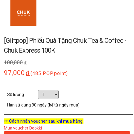
[Giftpop] Phiếu Quà Tặng Chuk Tea & Coffee -
Chuk Express 100K
100,000
đ
97,000
đ
(485 POP
point)
Số lượng
Hạn sử dụng
90 ngày (kể từ ngày mua)
☞ Cách nhận voucher sau khi mua hàng.
Mua voucher Dookki