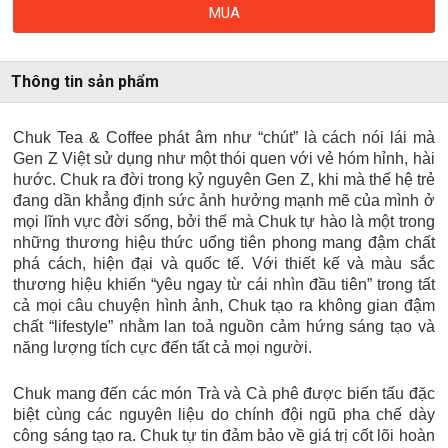
MUA
Thông tin sản phẩm
Chuk Tea & Coffee phát âm như “chút” là cách nói lái mà
Gen Z Việt sử dụng như một thói quen với vẻ hóm hỉnh, hài
hước. Chuk ra đời trong kỷ nguyên Gen Z, khi mà thế hệ trẻ
đang dần khẳng định sức ảnh hưởng mạnh mẽ của mình ở
mọi lĩnh vực đời sống, bởi thế mà Chuk tự hào là một trong
những thương hiệu thức uống tiên phong mang đậm chất
phá cách, hiện đại và quốc tế. Với thiết kế và màu sắc
thương hiệu khiến “yêu ngay từ cái nhìn đầu tiên” trong tất
cả mọi câu chuyện hình ảnh, Chuk tạo ra không gian đậm
chất “lifestyle” nhằm lan toả nguồn cảm hứng sáng tạo và
năng lượng tích cực đến tất cả mọi người.
Chuk mang đến các món Trà và Cà phê được biến tấu đặc
biệt cùng các nguyên liệu do chính đội ngũ pha chế dày
công sáng tạo ra. Chuk tự tin đảm bảo về giá trị cốt lõi hoàn