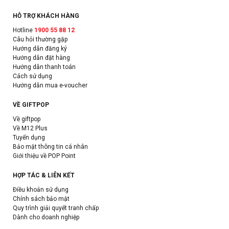
HỖ TRỢ KHÁCH HÀNG
Hotline
1900 55 88 12
Câu hỏi thường gặp
Hướng dẫn đăng ký
Hướng dẫn đặt hàng
Hướng dẫn thanh toán
Cách sử dụng
Hướng dẫn mua e-voucher
VỀ GIFTPOP
Về giftpop
Về M12 Plus
Tuyển dụng
Bảo mật thông tin cá nhân
Giới thiệu về POP Point
HỢP TÁC & LIÊN KẾT
Điều khoản sử dụng
Chính sách bảo mật
Quy trình giải quyết tranh chấp
Dành cho doanh nghiệp