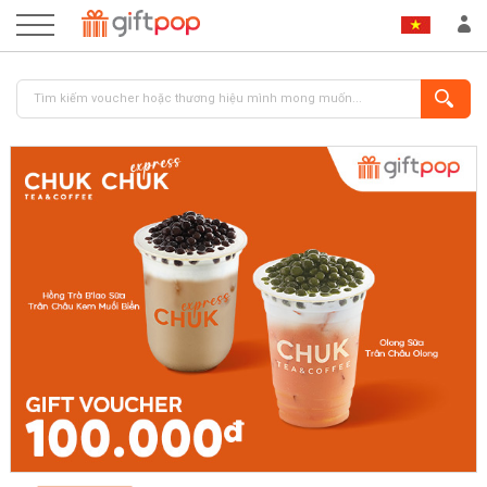
ĐĂNG NHẬP
ĐĂNG KÝ