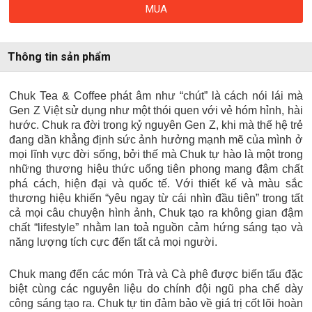
MUA
Thông tin sản phẩm
Chuk Tea & Coffee phát âm như “chút” là cách nói lái mà
Gen Z Việt sử dụng như một thói quen với vẻ hóm hỉnh, hài
hước. Chuk ra đời trong kỷ nguyên Gen Z, khi mà thế hệ trẻ
đang dần khẳng định sức ảnh hưởng mạnh mẽ của mình ở
mọi lĩnh vực đời sống, bởi thế mà Chuk tự hào là một trong
những thương hiệu thức uống tiên phong mang đậm chất
phá cách, hiện đại và quốc tế. Với thiết kế và màu sắc
thương hiệu khiến “yêu ngay từ cái nhìn đầu tiên” trong tất
cả mọi câu chuyện hình ảnh, Chuk tạo ra không gian đậm
chất “lifestyle” nhằm lan toả nguồn cảm hứng sáng tạo và
năng lượng tích cực đến tất cả mọi người.
Chuk mang đến các món Trà và Cà phê được biến tấu đặc
biệt cùng các nguyên liệu do chính đội ngũ pha chế dày
công sáng tạo ra. Chuk tự tin đảm bảo về giá trị cốt lõi hoàn