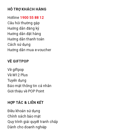
HỖ TRỢ KHÁCH HÀNG
Hotline
1900 55 88 12
Câu hỏi thường gặp
Hướng dẫn đăng ký
Hướng dẫn đặt hàng
Hướng dẫn thanh toán
Cách sử dụng
Hướng dẫn mua e-voucher
VỀ GIFTPOP
Về giftpop
Về M12 Plus
Tuyển dụng
Bảo mật thông tin cá nhân
Giới thiệu về POP Point
HỢP TÁC & LIÊN KẾT
Điều khoản sử dụng
Chính sách bảo mật
Quy trình giải quyết tranh chấp
Dành cho doanh nghiệp