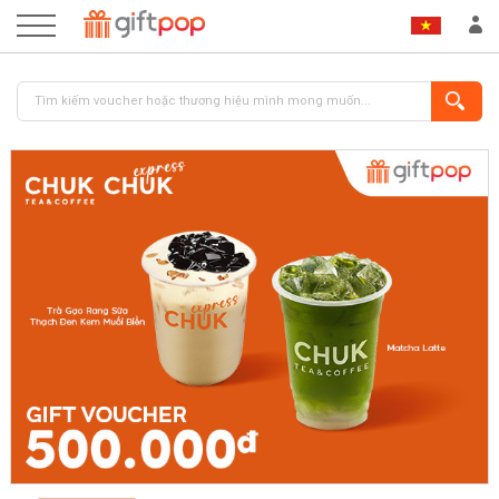
ĐĂNG NHẬP
ĐĂNG KÝ