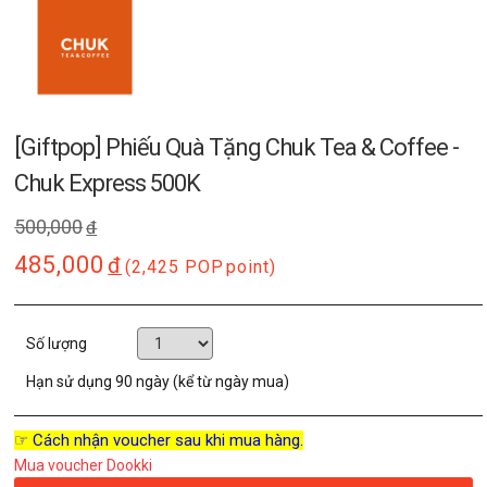
[Giftpop] Phiếu Quà Tặng Chuk Tea & Coffee -
Chuk Express 500K
500,000
đ
485,000
đ
(2,425 POP
point)
Số lượng
Hạn sử dụng
90 ngày (kể từ ngày mua)
☞ Cách nhận voucher sau khi mua hàng.
Mua voucher Dookki