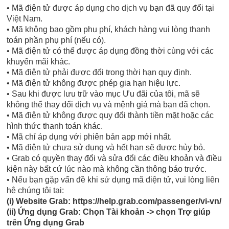
• Mã điện tử được áp dụng cho dịch vụ bạn đã quy đổi tại
Việt Nam.
• Mã không bao gồm phụ phí, khách hàng vui lòng thanh
toán phần phụ phí (nếu có).
• Mã điện tử có thể được áp dụng đồng thời cùng với các
khuyến mãi khác.
• Mã điện tử phải được đổi trong thời hạn quy định.
• Mã điện tử không được phép gia hạn hiệu lực.
• Sau khi được lưu trữ vào mục Ưu đãi của tôi, mã sẽ
không thể thay đổi dịch vụ và mệnh giá mà bạn đã chọn.
• Mã điện tử không được quy đổi thành tiền mặt hoặc các
hình thức thanh toán khác.
• Mã chỉ áp dụng với phiên bản app mới nhất.
• Mã điện tử chưa sử dụng và hết hạn sẽ được hủy bỏ.
• Grab có quyền thay đổi và sửa đổi các điều khoản và điều
kiện này bất cứ lúc nào mà không cần thông báo trước.
• Nếu bạn gặp vấn đề khi sử dụng mã điện tử, vui lòng liên
hệ chúng tôi tại:
(i) Website Grab: https://help.grab.com/passenger/vi-vn/
(ii) Ứng dụng Grab: Chọn Tài khoản -> chọn Trợ giúp
trên Ứng dụng Grab