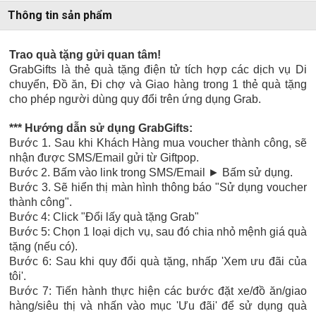
Thông tin sản phẩm
Trao quà tặng gửi quan tâm!
GrabGifts là thẻ quà tặng điện tử tích hợp các dịch vụ Di
chuyển, Đồ ăn, Đi chợ và Giao hàng trong 1 thẻ quà tặng
cho phép người dùng quy đổi trên ứng dụng Grab.
*** Hướng dẫn sử dụng
GrabGifts:
Bước
1. Sau khi Khách Hàng mua voucher thành công, sẽ
nhận được SMS/Email gửi từ Giftpop.
Bước
2. Bấm vào link trong SMS/Email
►
Bấm sử dụng.
Bước
3. Sẽ hiển thị màn hình thông báo "Sử dụng voucher
thành công".
Bước 4: Click "Đổi lấy quà tặng Grab"
Bước 5:
Chọn 1 loại dịch vụ, sau đó chia nhỏ mệnh giá quà
tặng (nếu có).
Bước 6:
Sau khi quy đổi quà tặng, nhấp 'Xem ưu đãi của
tôi'.
Bước 7:
Tiến hành thực hiện các bước
đặt xe/đồ ăn/giao
hàng/siêu thị
và nhấn vào mục 'Ưu đãi' để sử dụng quà