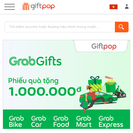
ĐĂNG NHẬP
ĐĂNG KÝ