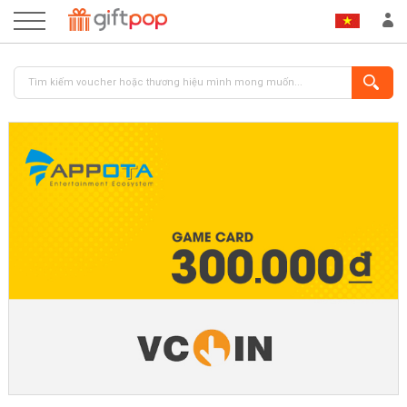
ĐĂNG NHẬP
ĐĂNG KÝ