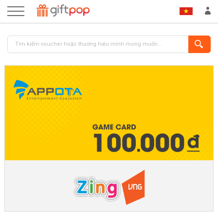
ĐĂNG NHẬP
ĐĂNG KÝ