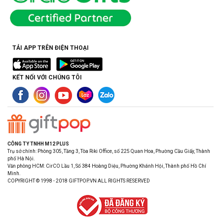
TẢI APP TRÊN ĐIỆN THOẠI
KẾT NỐI VỚI CHÚNG TÔI
CÔNG TY TNHH M12 PLUS
Trụ sở chính: Phòng 305, Tầng 3, Tòa Riki Office, số 225 Quan Hoa, Phường Cầu Giấy, Thành
phố Hà Nội.
Văn phòng HCM: CirCO Lầu 1, Số 384 Hoàng Diệu, Phường Khánh Hội, Thành phố Hồ Chí
Minh.
COPYRIGHT © 1998 - 2018 GIFTPOP.VN ALL RIGHTS RESERVED