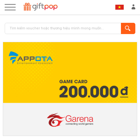
ĐĂNG NHẬP
ĐĂNG KÝ