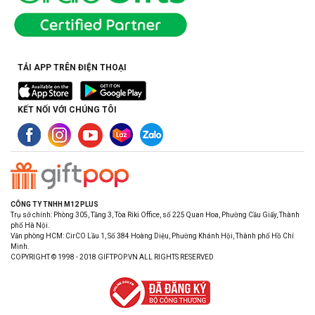
TẢI APP TRÊN ĐIỆN THOẠI
KẾT NỐI VỚI CHÚNG TÔI
CÔNG TY TNHH M12 PLUS
Trụ sở chính: Phòng 305, Tầng 3, Tòa Riki Office, số 225 Quan Hoa, Phường Cầu Giấy, Thành
phố Hà Nội.
Văn phòng HCM: CirCO Lầu 1, Số 384 Hoàng Diệu, Phường Khánh Hội, Thành phố Hồ Chí
Minh.
COPYRIGHT © 1998 - 2018 GIFTPOP.VN ALL RIGHTS RESERVED