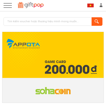
ĐĂNG NHẬP
ĐĂNG KÝ