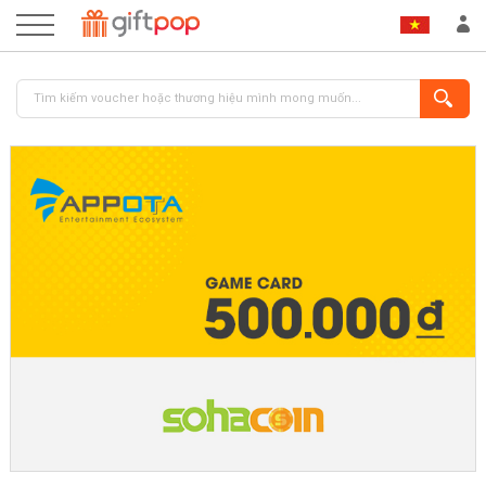
ĐĂNG NHẬP
ĐĂNG KÝ