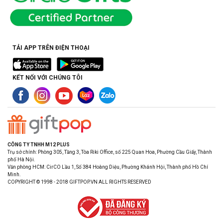
TẢI APP TRÊN ĐIỆN THOẠI
KẾT NỐI VỚI CHÚNG TÔI
CÔNG TY TNHH M12 PLUS
Trụ sở chính: Phòng 305, Tầng 3, Tòa Riki Office, số 225 Quan Hoa, Phường Cầu Giấy, Thành
phố Hà Nội.
Văn phòng HCM: CirCO Lầu 1, Số 384 Hoàng Diệu, Phường Khánh Hội, Thành phố Hồ Chí
Minh.
COPYRIGHT © 1998 - 2018 GIFTPOP.VN ALL RIGHTS RESERVED