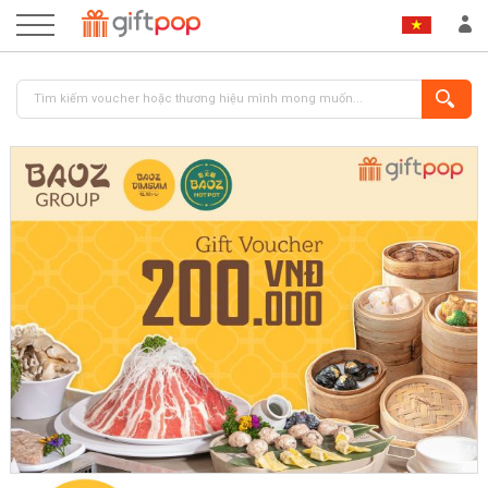
ĐĂNG NHẬP
ĐĂNG KÝ