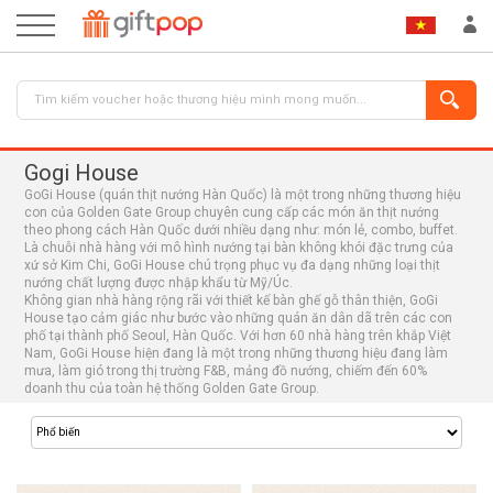
Gogi House
GoGi House (quán thịt nướng Hàn Quốc) là một trong những thương hiệu
con của Golden Gate Group chuyên cung cấp các món ăn thịt nướng
theo phong cách Hàn Quốc dưới nhiều dạng như: món lẻ, combo, buffet.
Là chuỗi nhà hàng với mô hình nướng tại bàn không khói đặc trưng của
xứ sở Kim Chi, GoGi House chú trọng phục vụ đa dạng những loại thịt
nướng chất lượng được nhập khẩu từ Mỹ/Úc.
Không gian nhà hàng rộng rãi với thiết kế bàn ghế gỗ thân thiện, GoGi
ĐĂNG NHẬP
ĐĂNG KÝ
House tạo cảm giác như bước vào những quán ăn dân dã trên các con
phố tại thành phố Seoul, Hàn Quốc. Với hơn 60 nhà hàng trên khắp Việt
Nam, GoGi House hiện đang là một trong những thương hiệu đang làm
mưa, làm gió trong thị trường F&B, mảng đồ nướng, chiếm đến 60%
doanh thu của toàn hệ thống Golden Gate Group.