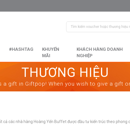
#HASHTAG
KHUYẾN
KHÁCH HÀNG DOANH
MÃI
NGHIỆP
THƯƠNG HIỆU
 a gift in Giftpop! When you wish to give a gift 
 tất cả các nhà hàng Hoàng Yến Buffet được đầu tư kiến trúc theo phong