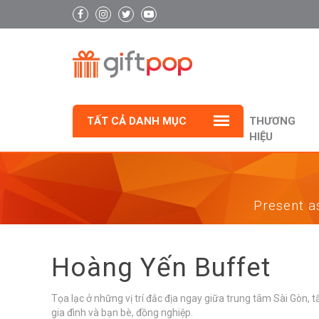
TẤT CẢ DANH MỤC
THƯƠNG
HIỆU
Present as
Hoàng Yến Buffet
Tọa lạc ở những vị trí đắc địa ngay giữa trung tâm Sài Gòn,
gia đình và bạn bè, đồng nghiệp.