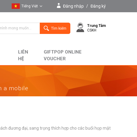
Đăng nhập
/
Đăng ký
Tiếng Việt
Tiếng Việt
Trung Tâm
English
Tìm kiếm
CSKH
LIÊN
GIFTPOP ONLINE
HỆ
VOUCHER
on a mobile
 cách đương đại, sang trọng thích hợp cho các buổi họp mặt