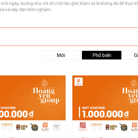
i mỗi ngày, dường như với chỉ một lần ghé thăm sẽ là không đủ để thực 
hoa và dày dặn kinh nghiệm.
Mới
Phổ biến
G