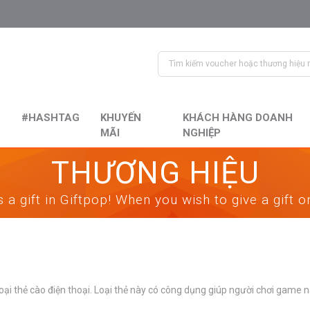
#HASHTAG
KHUYẾN
KHÁCH HÀNG DOANH
MÃI
NGHIỆP
THƯƠNG HIỆU
 a gift in Giftpop! When you wish to give a gift 
loại thẻ cào điện thoại. Loại thẻ này có công dụng giúp người chơi game