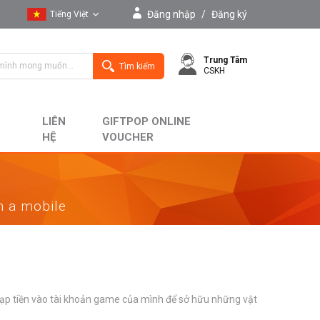
Đăng nhập
/
Đăng ký
Tiếng Việt
Tiếng Việt
Trung Tâm
English
Tìm kiếm
CSKH
LIÊN
GIFTPOP ONLINE
HỆ
VOUCHER
on a mobile
 nạp tiền vào tài khoản game của mình để sở hữu những vật