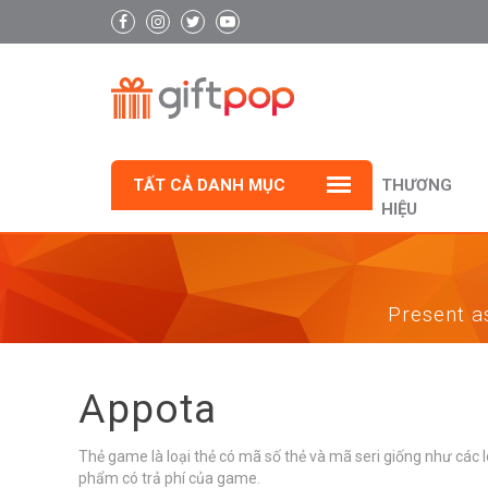
TẤT CẢ DANH MỤC
THƯƠNG
HIỆU
Present as
Appota
Thẻ game là loại thẻ có mã số thẻ và mã seri giống như các 
phẩm có trả phí của game.