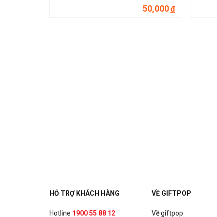
50,000
đ
HỖ TRỢ KHÁCH HÀNG
VỀ GIFTPOP
Hotline
1900 55 88 12
Về giftpop