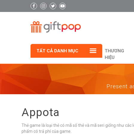
TẤT CẢ DANH MỤC
THƯƠNG
HIỆU
Present as
Appota
Thẻ game là loại thẻ có mã số thẻ và mã seri giống như các 
phẩm có trả phí của game.