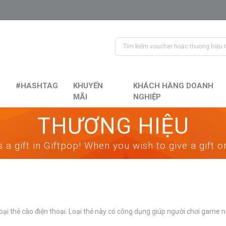
#HASHTAG
KHUYẾN
KHÁCH HÀNG DOANH
MÃI
NGHIỆP
THƯƠNG HIỆU
 a gift in Giftpop! When you wish to give a gift 
loại thẻ cào điện thoại. Loại thẻ này có công dụng giúp người chơi game