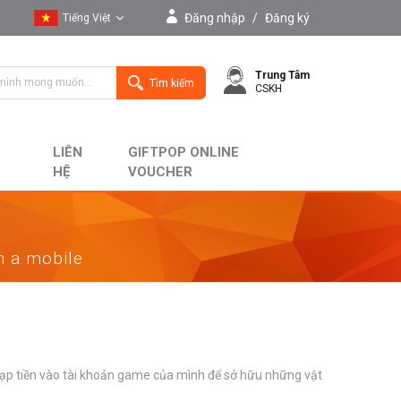
Đăng nhập
/
Đăng ký
Tiếng Việt
Tiếng Việt
Trung Tâm
English
Tìm kiếm
CSKH
LIÊN
GIFTPOP ONLINE
HỆ
VOUCHER
on a mobile
 nạp tiền vào tài khoản game của mình để sở hữu những vật