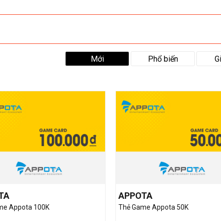
Mới
Phổ biến
G
TA
APPOTA
me Appota 100K
Thẻ Game Appota 50K