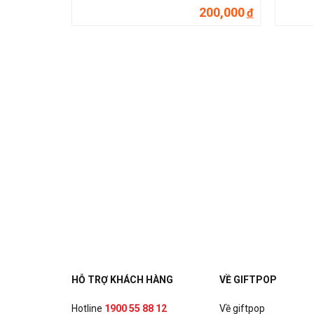
200,000
đ
HỖ TRỢ KHÁCH HÀNG
VỀ GIFTPOP
Hotline
1900 55 88 12
Về giftpop