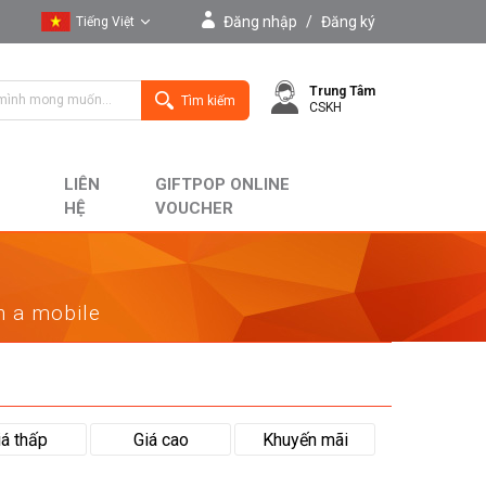
Đăng nhập
/
Đăng ký
Tiếng Việt
Tiếng Việt
Trung Tâm
English
Tìm kiếm
CSKH
LIÊN
GIFTPOP ONLINE
HỆ
VOUCHER
on a mobile
iá thấp
Giá cao
Khuyến mãi