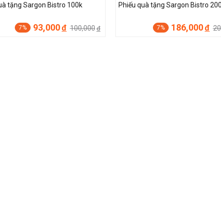
uà tặng Sargon Bistro 100k
Phiếu quà tặng Sargon Bistro 20
93,000
186,000
đ
đ
100,000
20
7%
7%
đ