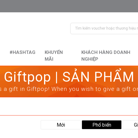
#HASHTAG
KHUYẾN
KHÁCH HÀNG DOANH
MÃI
NGHIỆP
Giftpop | SẢN PHẨM
 a gift in Giftpop! When you wish to give a gift 
Mới
Phổ biến
G