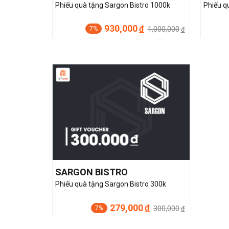
Phiếu quà tặng Sargon Bistro 1000k
Phiếu q
930,000
đ
1,000,000
7%
đ
SARGON BISTRO
Phiếu quà tặng Sargon Bistro 300k
279,000
đ
300,000
7%
đ