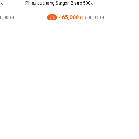
0k
Phiếu quà tặng Sargon Bistro 500k
465,000
đ
0,000
500,000
7%
đ
đ