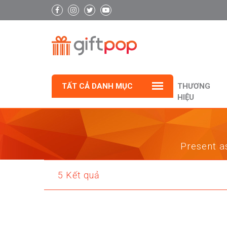
TẤT CẢ DANH MỤC
THƯƠNG
HIỆU
Present as
5 Kết quả