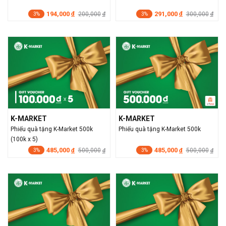
194,000
291,000
đ
200,000
đ
300,000
đ
đ
3%
3%
K-MARKET
K-MARKET
Phiếu quà tặng K-Market 500k
Phiếu quà tặng K-Market 500k
(100k x 5)
485,000
485,000
đ
500,000
đ
500,000
đ
đ
3%
3%