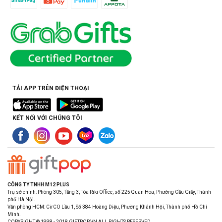
TẢI APP TRÊN ĐIỆN THOẠI
KẾT NỐI VỚI CHÚNG TÔI
CÔNG TY TNHH M12 PLUS
Trụ sở chính: Phòng 305, Tầng 3, Tòa Riki Office, số 225 Quan Hoa, Phường Cầu Giấy, Thành
phố Hà Nội.
Văn phòng HCM: CirCO Lầu 1, Số 384 Hoàng Diệu, Phường Khánh Hội, Thành phố Hồ Chí
Minh.
COPYRIGHT © 1998 - 2018 GIFTPOP.VN ALL RIGHTS RESERVED