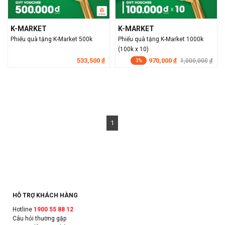
K-MARKET
K-MARKET
Phiếu quà tặng K-Market 500k
Phiếu quà tặng K-Market 1000k
(100k x 10)
533,500
970,000
đ
đ
1,000,000
đ
3%
1
HỖ TRỢ KHÁCH HÀNG
Hotline
1900 55 88 12
Câu hỏi thường gặp