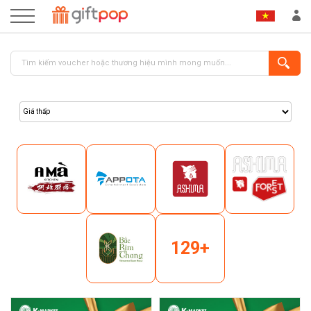
ĐĂNG NHẬP
ĐĂNG KÝ
129+