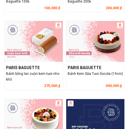
Baguette 100k
Baguette 200k
100,000
200,000
đ
đ
PARIS BAGUETTE
PARIS BAGUETTE
Bánh bông lan cuộn kem tươi nho
Bánh Kem Sữa Tươi Socola (19cm)
khô
275,000
490,000
đ
đ