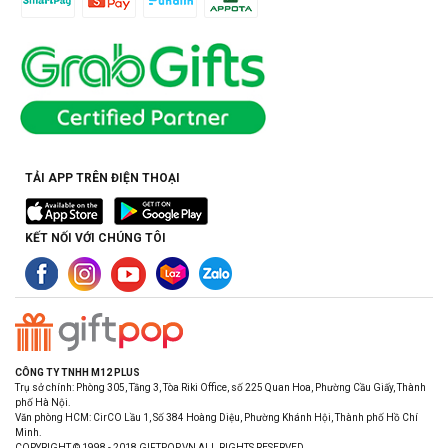
TẢI APP TRÊN ĐIỆN THOẠI
KẾT NỐI VỚI CHÚNG TÔI
CÔNG TY TNHH M12 PLUS
Trụ sở chính: Phòng 305, Tầng 3, Tòa Riki Office, số 225 Quan Hoa, Phường Cầu Giấy, Thành
phố Hà Nội.
Văn phòng HCM: CirCO Lầu 1, Số 384 Hoàng Diệu, Phường Khánh Hội, Thành phố Hồ Chí
Minh.
COPYRIGHT © 1998 - 2018 GIFTPOP.VN ALL RIGHTS RESERVED