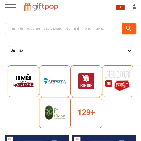
ĐĂNG NHẬP
ĐĂNG KÝ
129+