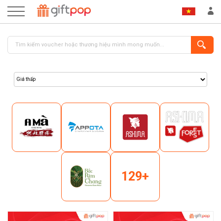
ĐĂNG NHẬP
ĐĂNG KÝ
129+