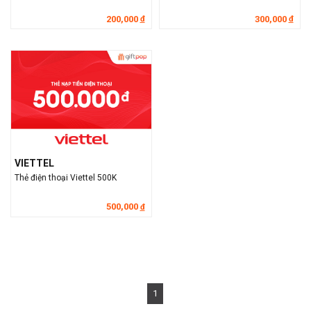
200,000
300,000
đ
đ
VIETTEL
Thẻ điện thoại Viettel 500K
500,000
đ
1