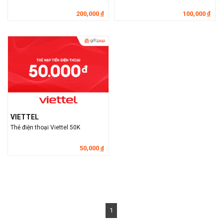
200,000
100,000
đ
đ
VIETTEL
Thẻ điện thoại Viettel 50K
50,000
đ
1