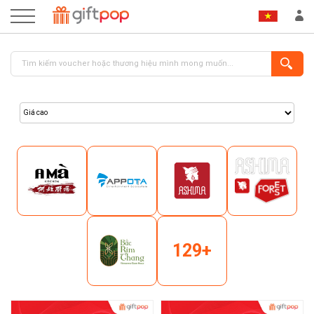
ĐĂNG NHẬP
ĐĂNG KÝ
129+