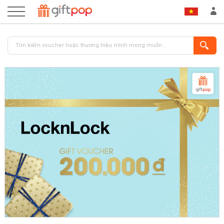
ĐĂNG NHẬP
ĐĂNG KÝ