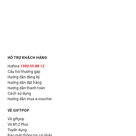
HỖ TRỢ KHÁCH HÀNG
Hotline
1900 55 88 12
Câu hỏi thường gặp
Hướng dẫn đăng ký
Hướng dẫn đặt hàng
Hướng dẫn thanh toán
Cách sử dụng
Hướng dẫn mua e-voucher
VỀ GIFTPOP
Về giftpop
Về M12 Plus
Tuyển dụng
Bảo mật thông tin cá nhân