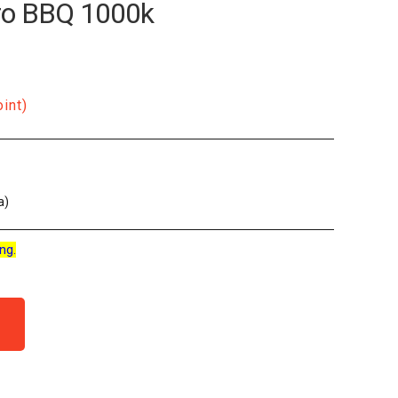
nro BBQ 1000k
oint)
a)
ng.