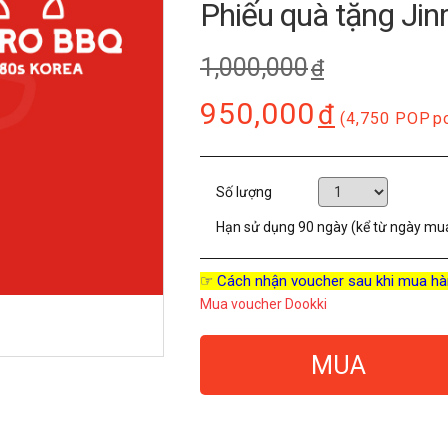
Phiếu quà tặng Ji
1,000,000
đ
950,000
đ
(4,750 POP
p
Số lượng
Hạn sử dụng
90 ngày (kể từ ngày mu
☞ Cách nhận voucher sau khi mua hà
Mua voucher Dookki
MUA