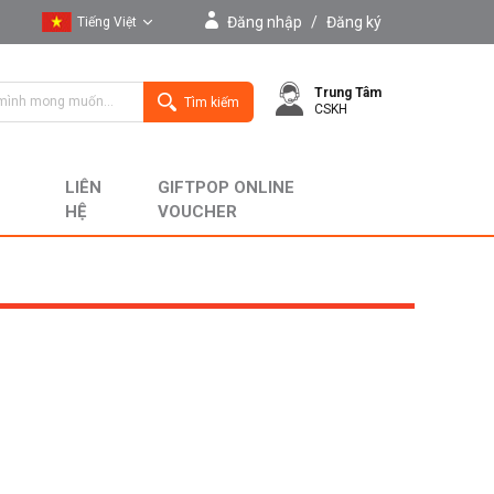
Đăng nhập
/
Đăng ký
Tiếng Việt
Tiếng Việt
Trung Tâm
English
Tìm kiếm
CSKH
LIÊN
GIFTPOP ONLINE
HỆ
VOUCHER