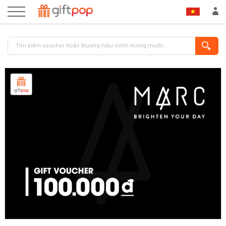
ĐĂNG NHẬP
ĐĂNG KÝ