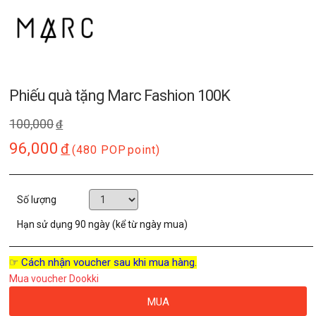
Phiếu quà tặng Marc Fashion 100K
100,000
đ
96,000
đ
(480 POP
point)
Số lượng
Hạn sử dụng
90 ngày (kể từ ngày mua)
☞ Cách nhận voucher sau khi mua hàng.
Mua voucher Dookki
MUA