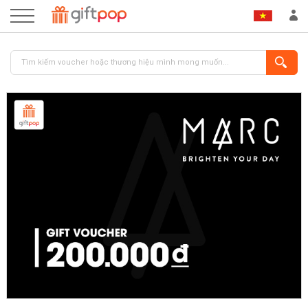
ĐĂNG NHẬP
ĐĂNG KÝ