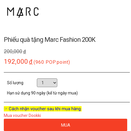
Phiếu quà tặng Marc Fashion 200K
200,000
đ
192,000
đ
(960 POP
point)
Số lượng
Hạn sử dụng
90 ngày (kể từ ngày mua)
☞ Cách nhận voucher sau khi mua hàng.
Mua voucher Dookki
MUA