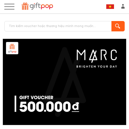
ĐĂNG NHẬP
ĐĂNG KÝ